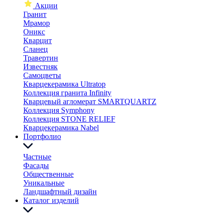
Акции
Гранит
Мрамор
Оникс
Кварцит
Сланец
Травертин
Известняк
Самоцветы
Кварцекерамика Ultratop
Коллекция гранита Infinity
Кварцевый агломерат SMARTQUARTZ
Коллекция Symphony
Коллекция STONE RELIEF
Кварцекерамика Nabel
Портфолио
Частные
Фасады
Общественные
Уникальные
Ландшафтный дизайн
Каталог изделий