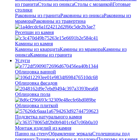
из гранита
Столы из оникса
Столы с мозаикой
Готовые
столики
Раковины из гранита
Раковины из оникса
Раковины из
мрамора
Раковины из травертина
Ресепшн из камня
Камины из камня
Камины из кварцита
Камины из мрамора
Камины из
оникса
Камины из гранита
Услуги
Облицовка ванной
Облицовка фасадов
Облицовка пола
Облицовка плиткой
Подсветка натурального камня
Монтаж изделий из камня
Панно на стену
Обрамление зеркала
Столешницы под
раковину
Душевые кабины и поддоны
Подиумы из камня