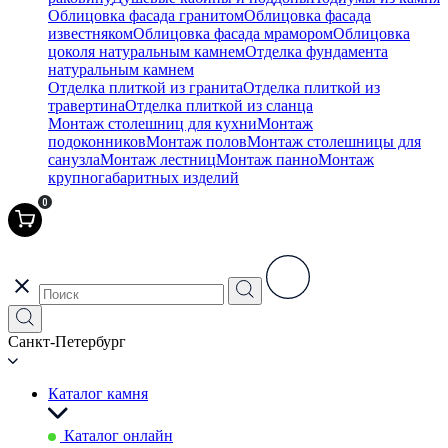
Облицовка фасада гранитом
Облицовка фасада
известняком
Облицовка фасада мрамором
Облицовка
цоколя натуральным камнем
Отделка фундамента
натуральным камнем
Отделка плиткой из гранита
Отделка плиткой из
травертина
Отделка плиткой из сланца
Монтаж столешниц для кухни
Монтаж
подоконников
Монтаж полов
Монтаж столешницы для
санузла
Монтаж лестниц
Монтаж панно
Монтаж
крупногабаритных изделий
0
Санкт-Петербург
Каталог камня
Каталог онлайн