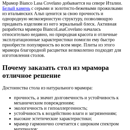
Мрамор Bianco Lasa Covelano добывается на севере Италии.
Белый камень
с серыми и золотисто-бежевыми прожилками
из итальянских Альп ценится за свою прочность и
однородную мелкозернистую структуру, позволяющую
придавать изделиям из него зеркальный блеск. Активная
разработка мрамора BiancoLasaCovelano началась
относительно недавно, но природная красота и отличные
эксплуатационные характеристики помогли ему быстро
приобрести популярность во всем мире. Плиты из этого
мрамора благородной расцветки великолепно подходят для
изготовления столов.
Почему заказать стол из мрамора
отличное решение
Достоинства стола из натурального мрамора:
прочность, а значит долговечность и устойчивость к
механическим повреждениям;
экологичность и гипоаллергенность;
устойчивость к воздействию влаги и загрязнениям;
высокие эстетические характеристики;
мрамор гармонично сочетается с широким спектром
материалов;