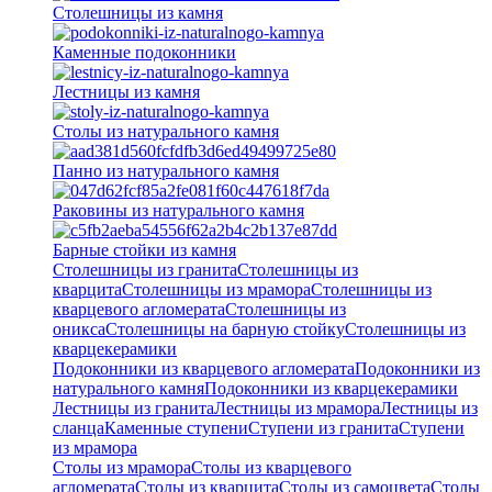
Столешницы из камня
Каменные подоконники
Лестницы из камня
Столы из натурального камня
Панно из натурального камня
Раковины из натурального камня
Барные стойки из камня
Столешницы из гранита
Столешницы из
кварцита
Столешницы из мрамора
Столешницы из
кварцевого агломерата
Cтолешницы из
оникса
Столешницы на барную стойку
Столешницы из
кварцекерамики
Подоконники из кварцевого агломерата
Подоконники из
натурального камня
Подоконники из кварцекерамики
Лестницы из гранита
Лестницы из мрамора
Лестницы из
сланца
Каменные ступени
Ступени из гранита
Ступени
из мрамора
Столы из мрамора
Столы из кварцевого
агломерата
Столы из кварцита
Столы из самоцвета
Столы