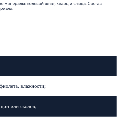
 минералы: полевой шпат, кварц и слюда. Состав
риала.
фиолета, влажности;
щин или сколов;