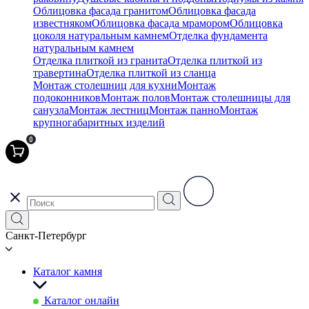
Облицовка фасада гранитом
Облицовка фасада
известняком
Облицовка фасада мрамором
Облицовка
цоколя натуральным камнем
Отделка фундамента
натуральным камнем
Отделка плиткой из гранита
Отделка плиткой из
травертина
Отделка плиткой из сланца
Монтаж столешниц для кухни
Монтаж
подоконников
Монтаж полов
Монтаж столешницы для
санузла
Монтаж лестниц
Монтаж панно
Монтаж
крупногабаритных изделий
0
Санкт-Петербург
Каталог камня
Каталог онлайн