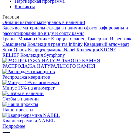
Партнерская программа
Контакты
Главная
Онлайн каталог материалов в наличии!
Здесь все материалы склада в наличии сфотографированы и
рассортированы по виду и сорту камня
Гранит
Мрамор
Оникс
Кварцит
Сланец
Травертин
Известняк
Самоцветы
Коллекция гранита Infinity
Кварцевый агломерат
SmartQuartz
Кварцекерамика Nabel
Коллекция STONE
RELIEF
Коллекция Symphony
РАСПРОДАЖА НАТУРАЛЬНОГО КАМНЯ
Распродажа кварцитов
Минус 15% на агломерат
Слэбы в наличии
Наши проекты
Кварцекерамика NABEL
Подробнее