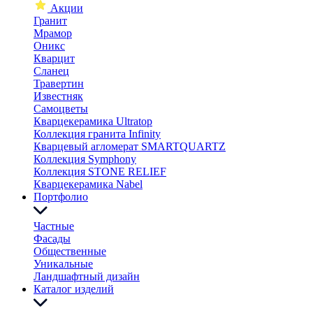
Акции
Гранит
Мрамор
Оникс
Кварцит
Сланец
Травертин
Известняк
Самоцветы
Кварцекерамика Ultratop
Коллекция гранита Infinity
Кварцевый агломерат SMARTQUARTZ
Коллекция Symphony
Коллекция STONE RELIEF
Кварцекерамика Nabel
Портфолио
Частные
Фасады
Общественные
Уникальные
Ландшафтный дизайн
Каталог изделий