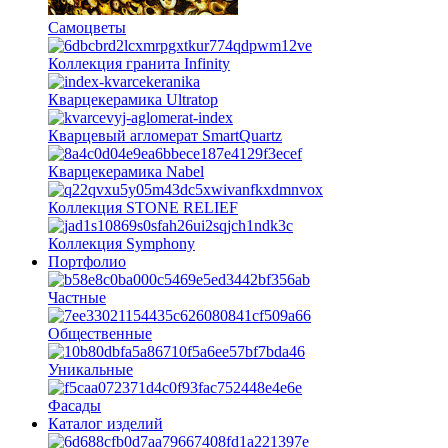
Самоцветы
Коллекция гранита Infinity
Кварцекерамика Ultratop
Кварцевый агломерат SmartQuartz
Кварцекерамика Nabel
Коллекция STONE RELIEF
Коллекция Symphony
Портфолио
Частные
Общественные
Уникальные
Фасады
Каталог изделий