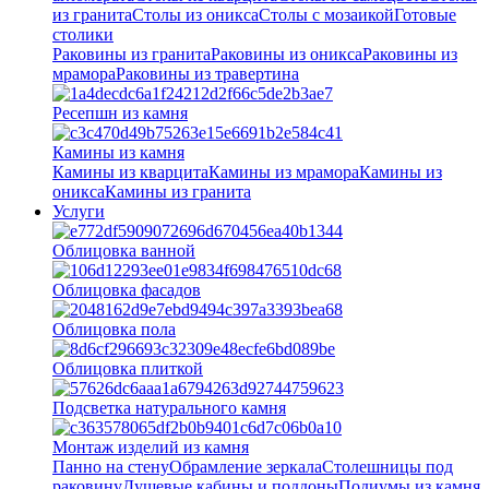
из гранита
Столы из оникса
Столы с мозаикой
Готовые
столики
Раковины из гранита
Раковины из оникса
Раковины из
мрамора
Раковины из травертина
Ресепшн из камня
Камины из камня
Камины из кварцита
Камины из мрамора
Камины из
оникса
Камины из гранита
Услуги
Облицовка ванной
Облицовка фасадов
Облицовка пола
Облицовка плиткой
Подсветка натурального камня
Монтаж изделий из камня
Панно на стену
Обрамление зеркала
Столешницы под
раковину
Душевые кабины и поддоны
Подиумы из камня