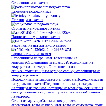
Столешницы из камня
Каменные подоконники
Лестницы из камня
Столы из натурального камня
Панно из натурального камня
Раковины из натурального камня
Барные стойки из камня
Столешницы из гранита
Столешницы из
кварцита
Столешницы из мрамора
Столешницы из
кварцевого агломерата
Cтолешницы из
оникса
Столешницы на барную стойку
Столешницы из
кварцекерамики
Подоконники из кварцевого агломерата
Подоконники из
натурального камня
Подоконники из кварцекерамики
Лестницы из гранита
Лестницы из мрамора
Лестницы из
сланца
Каменные ступени
Ступени из гранита
Ступени
из мрамора
Столы из мрамора
Столы из кварцевого
агломерата
Столы из кварцита
Столы из самоцвета
Столы