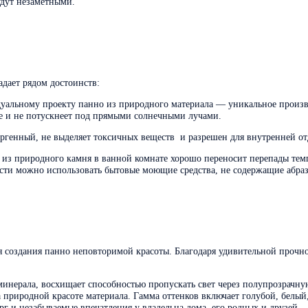
удут незаметными.
адает рядом достоинств:
дуальному проекту панно из природного материала — уникальное произве
це и не потускнеет под прямыми солнечными лучами.
ргенный, не выделяет токсичных веществ и разрешен для внутренней от
 из природного камня в ванной комнате хорошо переносит перепады те
сти можно использовать бытовые моющие средства, не содержащие абраз
 создания панно неповторимой красоты. Благодаря удивительной прочно
минерала, восхищает способностью пропускать свет через полупрозрачну
 природной красоте материала. Гамма оттенков включает голубой, белый
рг и незабываемые впечатления у владельца дома, его родных и друзей.