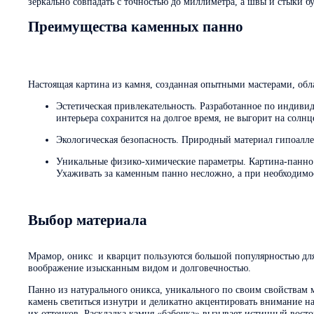
зеркально совпадать с точностью до миллиметра, а швы и стыки б
Преимущества каменных панно
Настоящая картина из камня, созданная опытными мастерами, обл
Эстетическая привлекательность. Разработанное по индиви
интерьера сохранится на долгое время, не выгорит на солн
Экологическая безопасность. Природный материал гипоалле
Уникальные физико-химические параметры. Картина-панно
Ухаживать за каменным панно несложно, а при необходимо
Выбор материала
Мрамор, оникс и кварцит пользуются большой популярностью для
воображение изысканным видом и долговечностью.
Панно из натурального оникса, уникального по своим свойствам 
камень светиться изнутри и деликатно акцентировать внимание на
их оттенков. Раскладка камня «бабочка» вызывает истинный восто