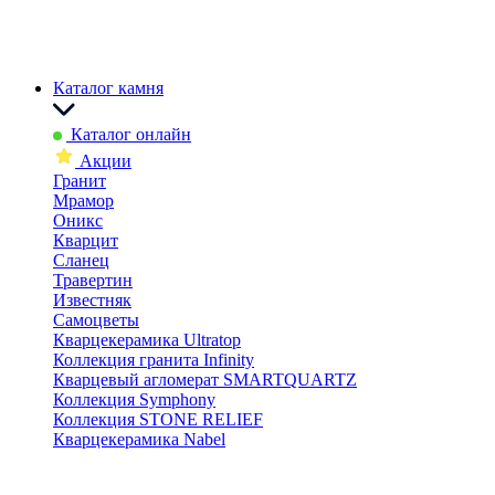
Каталог камня
Каталог онлайн
Акции
Гранит
Мрамор
Оникс
Кварцит
Сланец
Травертин
Известняк
Самоцветы
Кварцекерамика Ultratop
Коллекция гранита Infinity
Кварцевый агломерат SMARTQUARTZ
Коллекция Symphony
Коллекция STONE RELIEF
Кварцекерамика Nabel