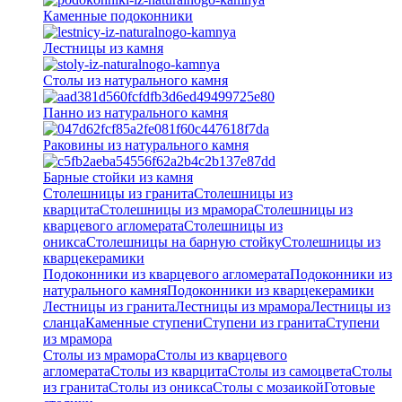
Каменные подоконники
Лестницы из камня
Столы из натурального камня
Панно из натурального камня
Раковины из натурального камня
Барные стойки из камня
Столешницы из гранита
Столешницы из
кварцита
Столешницы из мрамора
Столешницы из
кварцевого агломерата
Cтолешницы из
оникса
Столешницы на барную стойку
Столешницы из
кварцекерамики
Подоконники из кварцевого агломерата
Подоконники из
натурального камня
Подоконники из кварцекерамики
Лестницы из гранита
Лестницы из мрамора
Лестницы из
сланца
Каменные ступени
Ступени из гранита
Ступени
из мрамора
Столы из мрамора
Столы из кварцевого
агломерата
Столы из кварцита
Столы из самоцвета
Столы
из гранита
Столы из оникса
Столы с мозаикой
Готовые