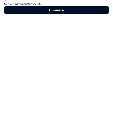
Облицовка плиткой
конфиденциальности
.
Создание панно
Монтаж изделий из натурального камня
Принять
О компании
Блог
Вакансии
Новости
Производство
3D тур
Партнерская программа
Контакты
Главная
Изделия
Камины из камня
Камины из камня
Камины из гранита
Камины из кварцита