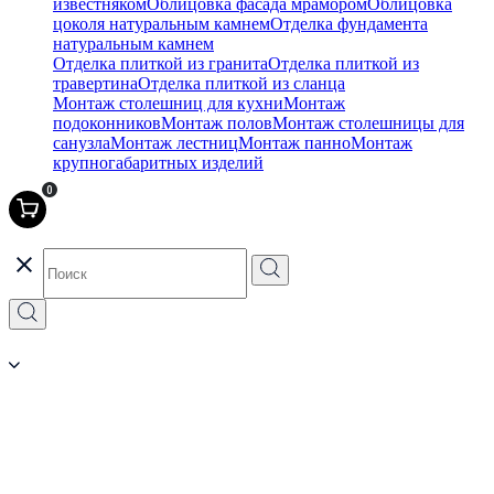
известняком
Облицовка фасада мрамором
Облицовка
цоколя натуральным камнем
Отделка фундамента
натуральным камнем
Отделка плиткой из гранита
Отделка плиткой из
травертина
Отделка плиткой из сланца
Монтаж столешниц для кухни
Монтаж
подоконников
Монтаж полов
Монтаж столешницы для
санузла
Монтаж лестниц
Монтаж панно
Монтаж
крупногабаритных изделий
0
Санкт-Петербург