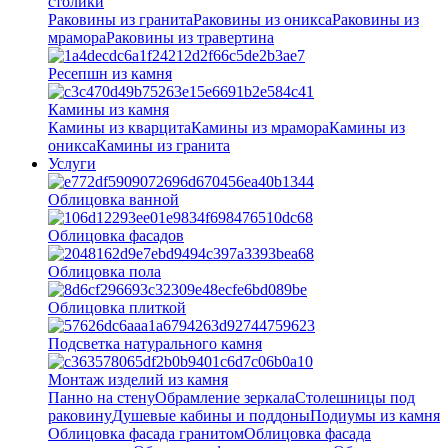
столики
Раковины из гранита
Раковины из оникса
Раковины из
мрамора
Раковины из травертина
Ресепшн из камня
Камины из камня
Камины из кварцита
Камины из мрамора
Камины из
оникса
Камины из гранита
Услуги
Облицовка ванной
Облицовка фасадов
Облицовка пола
Облицовка плиткой
Подсветка натурального камня
Монтаж изделий из камня
Панно на стену
Обрамление зеркала
Столешницы под
раковину
Душевые кабины и поддоны
Подиумы из камня
Облицовка фасада гранитом
Облицовка фасада