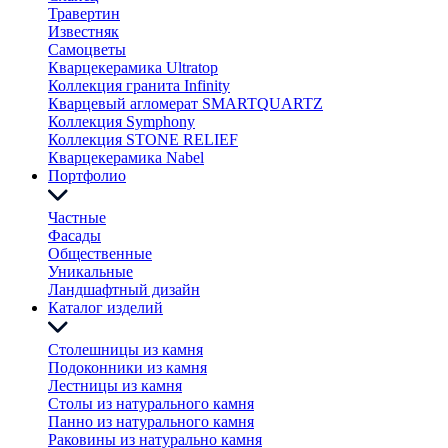
Травертин
Известняк
Самоцветы
Кварцекерамика Ultratop
Коллекция гранита Infinity
Кварцевый агломерат SMARTQUARTZ
Коллекция Symphony
Коллекция STONE RELIEF
Кварцекерамика Nabel
Портфолио
Частные
Фасады
Общественные
Уникальные
Ландшафтный дизайн
Каталог изделий
Столешницы из камня
Подоконники из камня
Лестницы из камня
Столы из натурального камня
Панно из натурального камня
Раковины из натурально камня