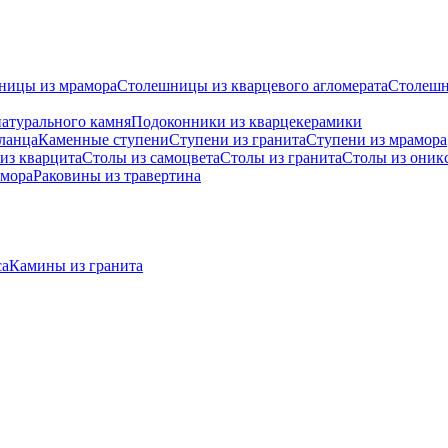
ницы из мрамора
Столешницы из кварцевого агломерата
Cтолешн
атурального камня
Подоконники из кварцекерамики
ланца
Каменные ступени
Ступени из гранита
Ступени из мрамора
из кварцита
Столы из самоцвета
Столы из гранита
Столы из оник
амора
Раковины из травертина
са
Камины из гранита