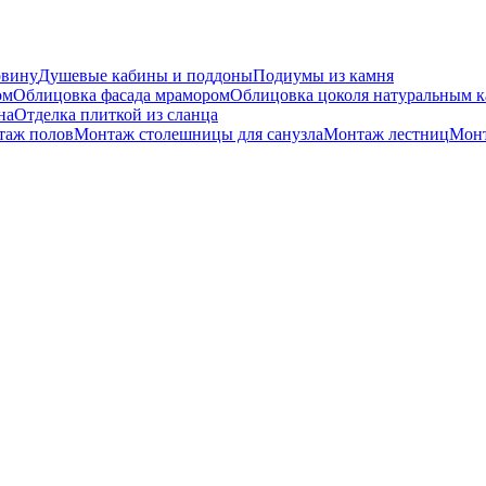
овину
Душевые кабины и поддоны
Подиумы из камня
ом
Облицовка фасада мрамором
Облицовка цоколя натуральным 
на
Отделка плиткой из сланца
таж полов
Монтаж столешницы для санузла
Монтаж лестниц
Монт