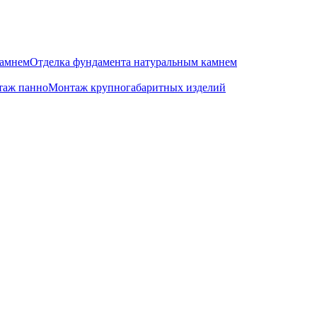
камнем
Отделка фундамента натуральным камнем
аж панно
Монтаж крупногабаритных изделий