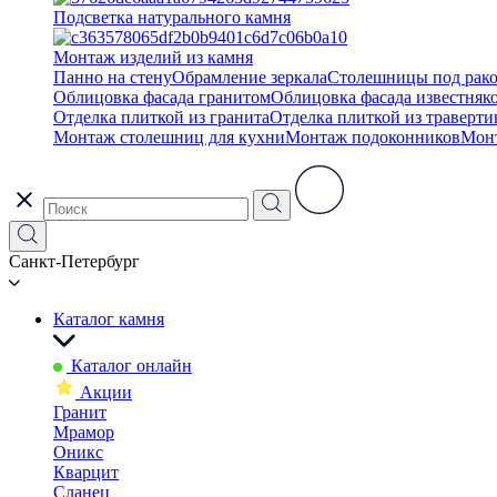
Подсветка натурального камня
Монтаж изделий из камня
Панно на стену
Обрамление зеркала
Столешницы под рак
Облицовка фасада гранитом
Облицовка фасада известняк
Отделка плиткой из гранита
Отделка плиткой из траверти
Монтаж столешниц для кухни
Монтаж подоконников
Мон
Санкт-Петербург
Каталог камня
Каталог онлайн
Акции
Гранит
Мрамор
Оникс
Кварцит
Сланец