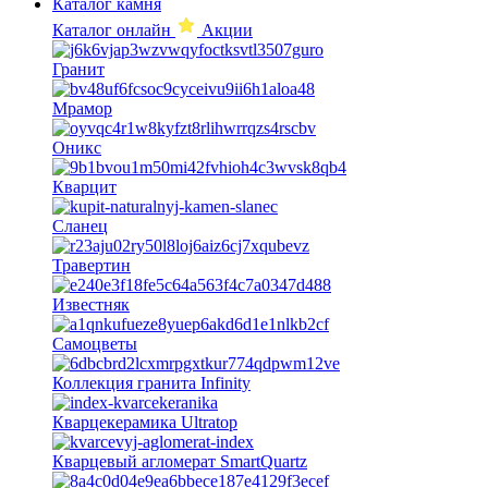
Каталог камня
Каталог онлайн
Акции
Гранит
Мрамор
Оникс
Кварцит
Сланец
Травертин
Известняк
Самоцветы
Коллекция гранита Infinity
Кварцекерамика Ultratop
Кварцевый агломерат SmartQuartz