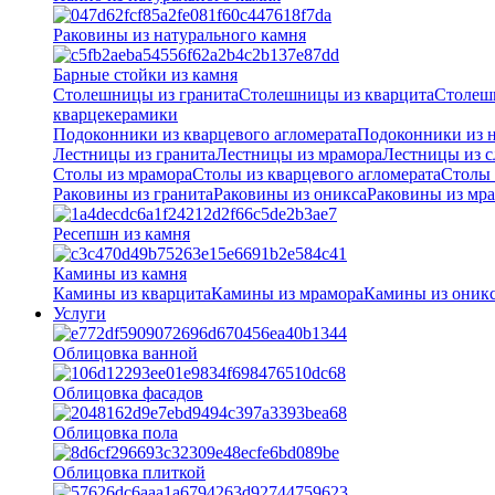
Раковины из натурального камня
Барные стойки из камня
Столешницы из гранита
Столешницы из кварцита
Столеш
кварцекерамики
Подоконники из кварцевого агломерата
Подоконники из н
Лестницы из гранита
Лестницы из мрамора
Лестницы из с
Столы из мрамора
Столы из кварцевого агломерата
Столы 
Раковины из гранита
Раковины из оникса
Раковины из мр
Ресепшн из камня
Камины из камня
Камины из кварцита
Камины из мрамора
Камины из оник
Услуги
Облицовка ванной
Облицовка фасадов
Облицовка пола
Облицовка плиткой