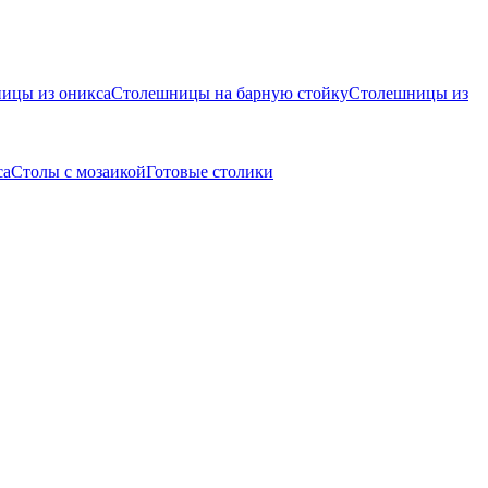
ицы из оникса
Столешницы на барную стойку
Столешницы из
са
Столы с мозаикой
Готовые столики