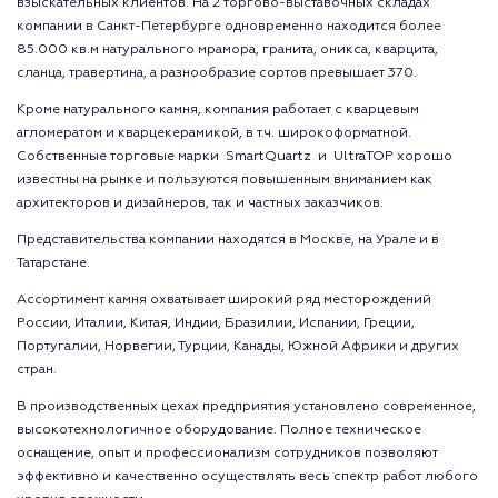
взыскательных клиентов. На 2 торгово-выставочных складах
компании в Санкт-Петербурге одновременно находится более
85.000 кв.м натурального мрамора, гранита, оникса, кварцита,
сланца, травертина, а разнообразие сортов превышает 370.
Кроме натурального камня, компания работает с кварцевым
агломератом и кварцекерамикой, в т.ч. широкоформатной.
Собственные торговые марки SmartQuartz и UltraTOP хорошо
известны на рынке и пользуются повышенным вниманием как
архитекторов и дизайнеров, так и частных заказчиков.
Представительства компании находятся в Москве, на Урале и в
Татарстане.
Ассортимент камня охватывает широкий ряд месторождений
России, Италии, Китая, Индии, Бразилии, Испании, Греции,
Португалии, Норвегии, Турции, Канады, Южной Африки и других
стран.
В производственных цехах предприятия установлено современное,
высокотехнологичное оборудование. Полное техническое
оснащение, опыт и профессионализм сотрудников позволяют
эффективно и качественно осуществлять весь спектр работ любого