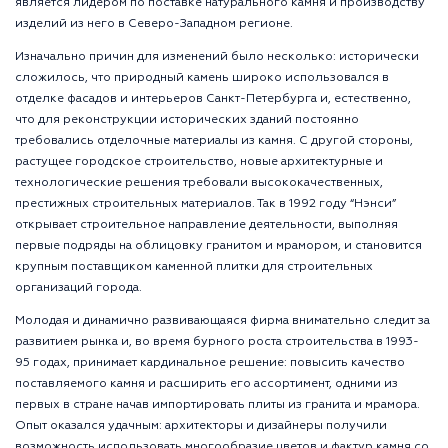
является лидером по поставке натурального камня и производству
изделий из него в Северо-Западном регионе.
Изначально причин для изменений было несколько: исторически
сложилось, что природный камень широко использовался в
отделке фасадов и интерьеров Санкт-Петербурга и, естественно,
что для реконструкции исторических зданий постоянно
требовались отделочные материалы из камня. С другой стороны,
растущее городское строительство, новые архитектурные и
технологические решения требовали высококачественных,
престижных строительных материалов. Так в 1992 году “Нэнси”
открывает строительное направление деятельности, выполняя
первые подряды на облицовку гранитом и мрамором, и становится
крупным поставщиком каменной плитки для строительных
организаций города.
Молодая и динамично развивающаяся фирма внимательно следит за
развитием рынка и, во время бурного роста строительства в 1993-
95 годах, принимает кардинальное решение: повысить качество
поставляемого камня и расширить его ассортимент, одними из
первых в стране начав импортировать плиты из гранита и мрамора.
Опыт оказался удачным: архитекторы и дизайнеры получили
возможность использовать многообразие цветов и фактур камня со