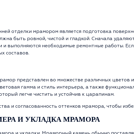
нней отделки мрамором является подготовка поверхно
жна быть ровной, чистой и гладкой. Сначала удаляют
ти и выполняются необходимые ремонтные работы. Есл
х составов.
амор представлен во множестве различных цветов и 
етовая гамма и стиль интерьера, а также функциона
оторый легче чистить и устойчив к царапинам.
ства и согласованность оттенков мрамора, чтобы избе
МЕРА И УКЛАДКА МРАМОРА
амора и укладки. Мраморный камень обычно поставляе