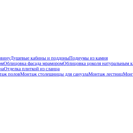
овину
Душевые кабины и поддоны
Подиумы из камня
ом
Облицовка фасада мрамором
Облицовка цоколя натуральным 
на
Отделка плиткой из сланца
таж полов
Монтаж столешницы для санузла
Монтаж лестниц
Монт