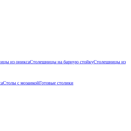
ицы из оникса
Столешницы на барную стойку
Столешницы из
са
Столы с мозаикой
Готовые столики