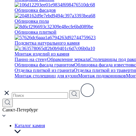
Облицовка фасадов
Облицовка пола
Облицовка плиткой
Подсветка натурального камня
Монтаж изделий из камня
Панно на стену
Обрамление зеркала
Столешницы под рак
Облицовка фасада гранитом
Облицовка фасада известняк
Отделка плиткой из гранита
Отделка плиткой из траверти
Монтаж столешниц для кухни
Монтаж подоконников
Мон
Санкт-Петербург
Каталог камня