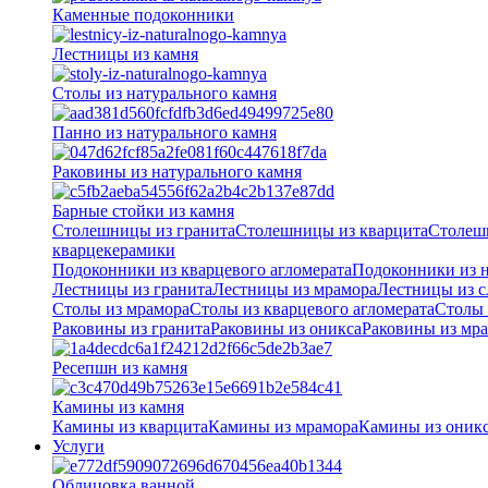
Каменные подоконники
Лестницы из камня
Столы из натурального камня
Панно из натурального камня
Раковины из натурального камня
Барные стойки из камня
Столешницы из гранита
Столешницы из кварцита
Столеш
кварцекерамики
Подоконники из кварцевого агломерата
Подоконники из н
Лестницы из гранита
Лестницы из мрамора
Лестницы из с
Столы из мрамора
Столы из кварцевого агломерата
Столы 
Раковины из гранита
Раковины из оникса
Раковины из мр
Ресепшн из камня
Камины из камня
Камины из кварцита
Камины из мрамора
Камины из оник
Услуги
Облицовка ванной