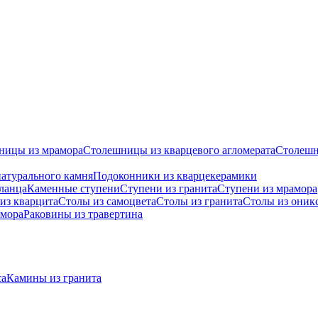
ницы из мрамора
Столешницы из кварцевого агломерата
Cтолешн
атурального камня
Подоконники из кварцекерамики
ланца
Каменные ступени
Ступени из гранита
Ступени из мрамора
из кварцита
Столы из самоцвета
Столы из гранита
Столы из оник
амора
Раковины из травертина
са
Камины из гранита