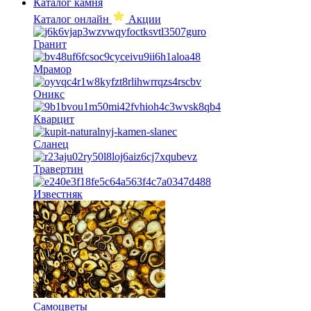
Каталог камня
Каталог онлайн
Акции
Гранит
Мрамор
Оникс
Кварцит
Сланец
Травертин
Известняк
Самоцветы