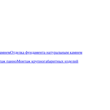
камнем
Отделка фундамента натуральным камнем
аж панно
Монтаж крупногабаритных изделий