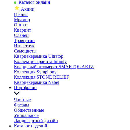
Каталог онлайн
Акции
Гранит
Мрамор
Оникс
Кварцит
Сланец
Травертин
Известняк
Самоцветы
Кварцекерамика Ultratop
Коллекция гранита Infinity
Кварцевый агломерат SMARTQUARTZ
Коллекция Symphony
Коллекция STONE RELIEF
Кварцекерамика Nabel
Портфолио
Частные
Фасады
Общественные
Уникальные
Ландшафтный дизайн
Каталог изделий