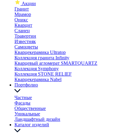
Акции
Гранит
Мрамор
Оникс
Кварцит
Сланец
Травертин
Известняк
Самоцветы
Кварцекерамика Ultratop
Коллекция гранита Infinity
Кварцевый агломерат SMARTQUARTZ
Коллекция Symphony
Коллекция STONE RELIEF
Кварцекерамика Nabel
Портфолио
Частные
Фасады
Общественные
Уникальные
Ландшафтный дизайн
Каталог изделий