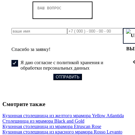
ВЫ
Спасибо за заявку!
Я даю согласие с политикой хранения и
обработки персональных данных
Смотрите также
Кухонная столешница из желтого мрамора Yellow Atlantida
Столешница из мрамора Black and Gold
Кухонная столешница из мрамора Etruscan Rose
Кухонная столешница из красного мрамора Rosso Levanto