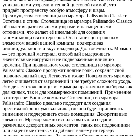
уникальными узорами и теплой цветовой гаммой, что
придаёт пространству особую атмосферу и шарм.
Преимущества столешницы из мрамора Palissandro Classico:
Эстетика и стиль: Столешница из мрамора Palissandro Classico
обладает выразительными узорами и насыщенными
оттенками, что делает её идеальной для создания
запоминающихся интерьеров. Она станет центральным
элементом вашей ванной комнаты, подчеркивая
индивидуальность и вкус владельца. Долговечность: Мрамор
— это прочный материал, способный выдерживать
значительные нагрузки и не подверженный влиянию
времени. При правильном уходе столешница из мрамора
Palissandro Classico прослужит долгие годы, сохраняя свой
первоначальный вид. Легкость в уходе: Поверхность мрамора
легко очищается от загрязнений и не требует сложного ухода.
Это делает столешницы из мрамора практичным выбором как
для жилых, так и для коммерческих помещений. Применение
в интерьере: Ванные комнаты: Столешница из мрамора
Palissandro Classico идеально подходит для создания
престижной зоны умывальника, где она будет привлекать
внимание и подчеркивать стиль помещения. Декоративные
элементы: Мрамор можно использовать для создания
различных декоративных элементов, таких как подоконники
или акцентные стены, что добавит вашему интерьеру
уникальность и роскошь. Заключение Столешница из мрамора