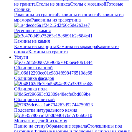
из гранита
Столы из оникса
Столы с мозаикой
Готовые
столики
Раковины из гранита
Раковины из оникса
Раковины из
мрамора
Раковины из травертина
Ресепшн из камня
Камины из камня
Камины из кварцита
Камины из мрамора
Камины из
оникса
Камины из гранита
Услуги
Облицовка ванной
Облицовка фасадов
Облицовка пола
Облицовка плиткой
Подсветка натурального камня
Монтаж изделий из камня
Панно на стену
Обрамление зеркала
Столешницы под
раковину
Душевые кабины и поддоны
Подиумы из камня