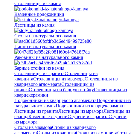
Столешницы из камня
Каменные подоконники
Лестницы из камня
Столы из натурального камня
Панно из натурального камня
Раковины из натурального камня
Барные стойки из камня
Столешницы из гранита
Столешницы из
кварцита
Столешницы из мрамора
Столешницы из
кварцевого агломерата
Cтолешницы из
оникса
Столешницы на барную стойку
Столешницы из
кварцекерамики
Подоконники из кварцевого агломерата
Подоконники из
натурального камня
Подоконники из кварцекерамики
Лестницы из гранита
Лестницы из мрамора
Лестницы из
сланца
Каменные ступени
Ступени из гранита
Ступени
из мрамора
Столы из мрамора
Столы из кварцевого
агломерата
Столы из кварцита
Столы из самоцвета
Столы