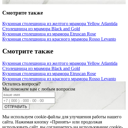
Смотрите также
Кухонная столешница из желтого мрамора Yellow Atlantida
Столешница из мрамора Black and Gold
Кухонная столешница из мрамора Etruscan Rose
Кухонная столешница из красного мрамора Rosso Levanto
Смотрите также
Кухонная столешница из желтого мрамора Yellow Atlantida
Столешница из мрамора Black and Gold
Кухонная столешница из мрамора Etruscan Rose
Кухонная столешница из красного мрамора Rosso Levanto
Остались вопросы?
Мы поможем вам с любым вопросом
Мы используем cookie-файлы для улучшения работы нашего
сайта. Нажимая кнопку «Принять» или продолжая
использовать сайт, вы соглашаетесь на использование cookie-