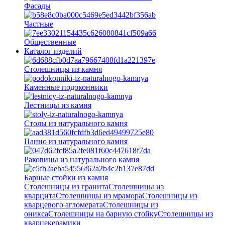
Фасады
Частные
Общественные
Каталог изделий
Столешницы из камня
Каменные подоконники
Лестницы из камня
Столы из натурального камня
Панно из натурального камня
Раковины из натурального камня
Барные стойки из камня
Столешницы из гранита
Столешницы из
кварцита
Столешницы из мрамора
Столешницы из
кварцевого агломерата
Cтолешницы из
оникса
Столешницы на барную стойку
Столешницы из
кварцекерамики