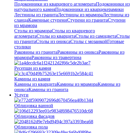
Подоконники из кварцевого агломерата
Подоконники из
натурального камня
Подоконники из кварцекерамики
Лестницы из гранита
Лестницы из мрамора
Лестницы из
сланца
Каменные ступени
Ступени из гранита
Ступени
из мрамора
Столы из мрамора
Столы из кварцевого
агломерата
Столы из кварцита
Столы из самоцвета
Столы
из гранита
Столы из оникса
Столы с мозаикой
Готовые
столики
Раковины из гранита
Раковины из оникса
Раковины из
мрамора
Раковины из травертина
Ресепшн из камня
Камины из камня
Камины из кварцита
Камины из мрамора
Камины из
оникса
Камины из гранита
Услуги
Облицовка ванной
Облицовка фасадов
Облицовка пола