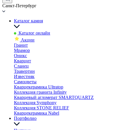
Санкт-Петербург
Каталог камня
Каталог онлайн
Акции
Гранит
Мрамор
Оникс
Кварцит
Сланец
Травертин
Известняк
Самоцветы
Кварцекерамика Ultratop
Коллекция гранита Infinity
Кварцевый агломерат SMARTQUARTZ
Коллекция Symphony
Коллекция STONE RELIEF
Кварцекерамика Nabel
Портфолио