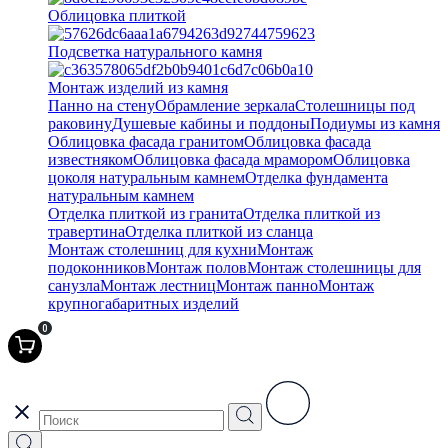
Облицовка плиткой
Подсветка натурального камня
Монтаж изделий из камня
Панно на стену
Обрамление зеркала
Столешницы под
раковину
Душевые кабины и поддоны
Подиумы из камня
Облицовка фасада гранитом
Облицовка фасада
известняком
Облицовка фасада мрамором
Облицовка
цоколя натуральным камнем
Отделка фундамента
натуральным камнем
Отделка плиткой из гранита
Отделка плиткой из
травертина
Отделка плиткой из сланца
Монтаж столешниц для кухни
Монтаж
подоконников
Монтаж полов
Монтаж столешницы для
санузла
Монтаж лестниц
Монтаж панно
Монтаж
крупногабаритных изделий
0