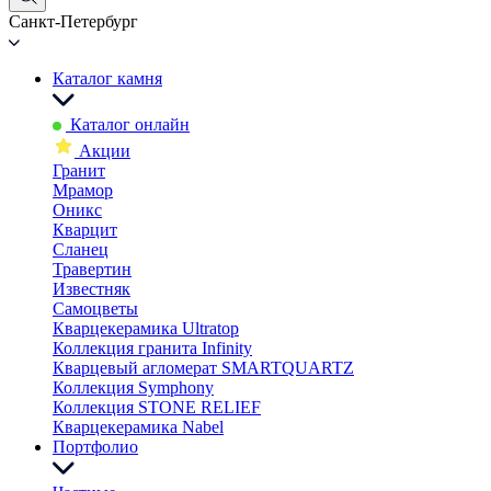
Санкт-Петербург
Каталог камня
Каталог онлайн
Акции
Гранит
Мрамор
Оникс
Кварцит
Сланец
Травертин
Известняк
Самоцветы
Кварцекерамика Ultratop
Коллекция гранита Infinity
Кварцевый агломерат SMARTQUARTZ
Коллекция Symphony
Коллекция STONE RELIEF
Кварцекерамика Nabel
Портфолио