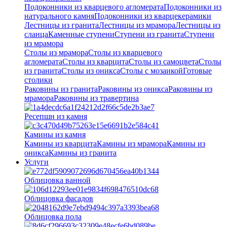
Подоконники из кварцевого агломерата
Подоконники из
натурального камня
Подоконники из кварцекерамики
Лестницы из гранита
Лестницы из мрамора
Лестницы из
сланца
Каменные ступени
Ступени из гранита
Ступени
из мрамора
Столы из мрамора
Столы из кварцевого
агломерата
Столы из кварцита
Столы из самоцвета
Столы
из гранита
Столы из оникса
Столы с мозаикой
Готовые
столики
Раковины из гранита
Раковины из оникса
Раковины из
мрамора
Раковины из травертина
Ресепшн из камня
Камины из камня
Камины из кварцита
Камины из мрамора
Камины из
оникса
Камины из гранита
Услуги
Облицовка ванной
Облицовка фасадов
Облицовка пола