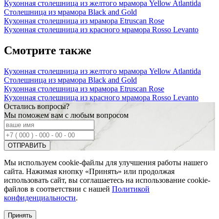
Кухонная столешница из желтого мрамора Yellow Atlantida
Столешница из мрамора Black and Gold
Кухонная столешница из мрамора Etruscan Rose
Кухонная столешница из красного мрамора Rosso Levanto
Смотрите также
Кухонная столешница из желтого мрамора Yellow Atlantida
Столешница из мрамора Black and Gold
Кухонная столешница из мрамора Etruscan Rose
Кухонная столешница из красного мрамора Rosso Levanto
Остались вопросы?
Мы поможем вам с любым вопросом
Мы используем cookie-файлы для улучшения работы нашего
сайта. Нажимая кнопку «Принять» или продолжая
использовать сайт, вы соглашаетесь на использование cookie-
файлов в соответствии с нашей
Политикой
конфиденциальности
.
Принять