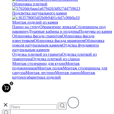
Облицовка плиткой
Подсветка натурального камня
Монтаж изделий из камня
Панно на стену
Обрамление зеркала
Столешницы под
раковину
Душевые кабины и поддоны
Подиумы из камня
Облицовка фасада гранитом
Облицовка фасада
известняком
Облицовка фасада мрамором
Облицовка
цоколя натуральным камнем
Отделка фундамента
натуральным камнем
Отделка плиткой из гранита
Отделка плиткой из
травертина
Отделка плиткой из сланца
Монтаж столешниц для кухни
Монтаж
подоконников
Монтаж полов
Монтаж столешницы для
санузла
Монтаж лестниц
Монтаж панно
Монтаж
крупногабаритных изделий
0