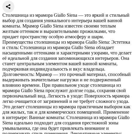
Столешница из мрамора Giallo Siena — это яркий и стильный
выбор для создания уникального интерьера вашей ванной
комнаты. Мрамор Giallo Siena известен своими теплым
желтым оттенком и выразительными прожилками, что
придает пространству особую атмосферу и шарм.
Преимущества столешницы из мрамора Giallo Siena: Эстетика
и стиль: Столешница из мрамора Giallo Siena обладает
насыщенными оттенками и характерными узорами, что делает
её идеальной для создания запоминающихся интерьеров. Она
станет центральным элементом вашей ванной комнаты,
подчеркивая индивидуальность и вкус владельца.
Долговечность: Мрамор — это прочный материал, способный
выдерживать значительные нагрузки и не подверженный
влиянию времени. При правильном уходе столешница из
мрамора Giallo Siena прослужит долгие годы, сохраняя свой
первоначальный вид. Легкость в уходе: Поверхность мрамора
легко очищается от загрязнений и не требует сложного ухода.
Это делает столешницы из мрамора практичным выбором как
для жилых, так и для коммерческих помещений. Применение
в интерьере: Ванные комнаты: Столешница из мрамора Giallo
Siena идеально подходит для создания престижной зоны
умывальника, где она будет привлекать внимание и
подчеркивать стиль помещения. Декоративные элементы: