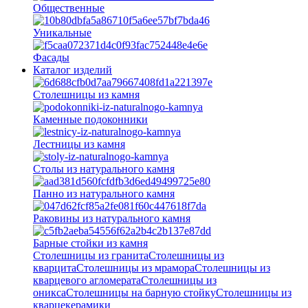
Общественные
Уникальные
Фасады
Каталог изделий
Столешницы из камня
Каменные подоконники
Лестницы из камня
Столы из натурального камня
Панно из натурального камня
Раковины из натурального камня
Барные стойки из камня
Столешницы из гранита
Столешницы из
кварцита
Столешницы из мрамора
Столешницы из
кварцевого агломерата
Cтолешницы из
оникса
Столешницы на барную стойку
Столешницы из
кварцекерамики