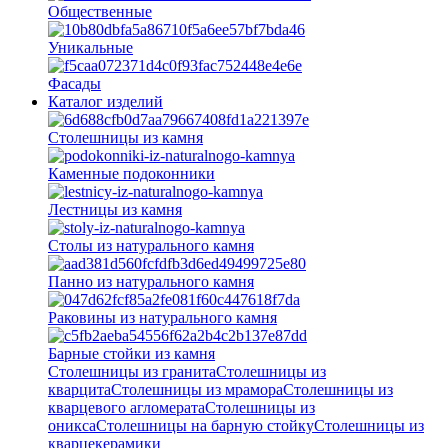
Общественные
Уникальные
Фасады
Каталог изделий
Столешницы из камня
Каменные подоконники
Лестницы из камня
Столы из натурального камня
Панно из натурального камня
Раковины из натурального камня
Барные стойки из камня
Столешницы из гранита
Столешницы из
кварцита
Столешницы из мрамора
Столешницы из
кварцевого агломерата
Cтолешницы из
оникса
Столешницы на барную стойку
Столешницы из
кварцекерамики