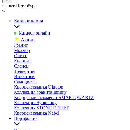
Санкт-Петербург
Каталог камня
Каталог онлайн
Акции
Гранит
Мрамор
Оникс
Кварцит
Сланец
Травертин
Известняк
Самоцветы
Кварцекерамика Ultratop
Коллекция гранита Infinity
Кварцевый агломерат SMARTQUARTZ
Коллекция Symphony
Коллекция STONE RELIEF
Кварцекерамика Nabel
Портфолио