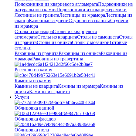
Подоконники из кварцевого агломерата
Подоконники из
натурального камня
Подоконники из кварцекерамики
Лестницы из гранита
Лестницы из мрамора
Лестницы из
сланца
Каменные ступени
Ступени из гранита
Ступени
из мрамора
Столы из мрамора
Столы из кварцевого
агломерата
Столы из кварцита
Столы из самоцвета
Столы
из гранита
Столы из оникса
Столы с мозаикой
Готовые
столики
Раковины из гранита
Раковины из оникса
Раковины из
мрамора
Раковины из травертина
Ресепшн из камня
Камины из камня
Камины из кварцита
Камины из мрамора
Камины из
оникса
Камины из гранита
Услуги
Облицовка ванной
Облицовка фасадов
Облицовка пола