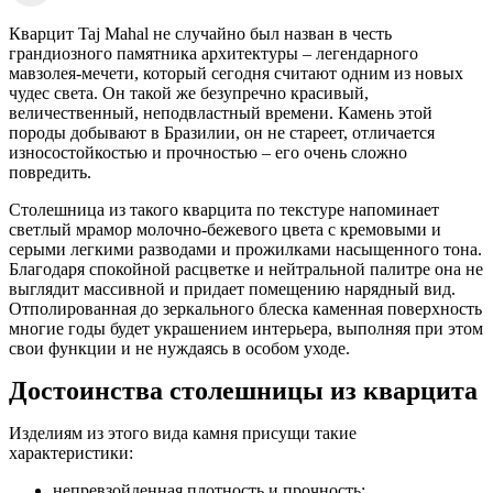
Кварцит Taj Mahal не случайно был назван в честь
грандиозного памятника архитектуры – легендарного
мавзолея-мечети, который сегодня считают одним из новых
чудес света. Он такой же безупречно красивый,
величественный, неподвластный времени. Камень этой
породы добывают в Бразилии, он не стареет, отличается
износостойкостью и прочностью – его очень сложно
повредить.
Столешница из такого кварцита по текстуре напоминает
светлый мрамор молочно-бежевого цвета с кремовыми и
серыми легкими разводами и прожилками насыщенного тона.
Благодаря спокойной расцветке и нейтральной палитре она не
выглядит массивной и придает помещению нарядный вид.
Отполированная до зеркального блеска каменная поверхность
многие годы будет украшением интерьера, выполняя при этом
свои функции и не нуждаясь в особом уходе.
Достоинства столешницы из кварцита
Изделиям из этого вида камня присущи такие
характеристики:
непревзойденная плотность и прочность;