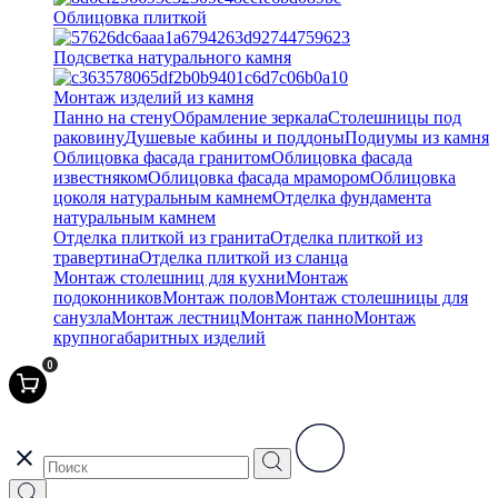
Облицовка плиткой
Подсветка натурального камня
Монтаж изделий из камня
Панно на стену
Обрамление зеркала
Столешницы под
раковину
Душевые кабины и поддоны
Подиумы из камня
Облицовка фасада гранитом
Облицовка фасада
известняком
Облицовка фасада мрамором
Облицовка
цоколя натуральным камнем
Отделка фундамента
натуральным камнем
Отделка плиткой из гранита
Отделка плиткой из
травертина
Отделка плиткой из сланца
Монтаж столешниц для кухни
Монтаж
подоконников
Монтаж полов
Монтаж столешницы для
санузла
Монтаж лестниц
Монтаж панно
Монтаж
крупногабаритных изделий
0