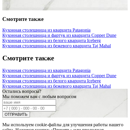
Смотрите также
Кухонная столешница из кварцита Patagonia
Кухонная столешница и фартук из кварцита Copper Dune
Кухонная столешница из белого кварцита Iceberg
Кухонная столешница из бежевого кварцита Taj Mahal
Смотрите также
Кухонная столешница из кварцита Patagonia
Кухонная столешница и фартук из кварцита Copper Dune
Кухонная столешница из белого кварцита Iceberg
Кухонная столешница из бежевого кварцита Taj Mahal
Остались вопросы?
Мы поможем вам с любым вопросом
Мы используем cookie-файлы для улучшения работы нашего
сайта. Нажимая кнопку «Принять» или продолжая