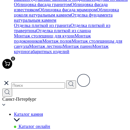
Облицовка фасада гранитом
Облицовка фасада
известняком
Облицовка фасада мрамором
Облицовка
цоколя натуральным камнем
Отделка фундамента
натуральным камнем
Отделка плиткой из гранита
Отделка плиткой из
травертина
Отделка плиткой из сланца
Монтаж столешниц для кухни
Монтаж
подоконников
Монтаж полов
Монтаж столешницы для
санузла
Монтаж лестниц
Монтаж панно
Монтаж
крупногабаритных изделий
0
Санкт-Петербург
Каталог камня
Каталог онлайн