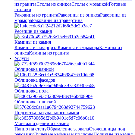
из гранита
Столы из оникса
Столы с мозаикой
Готовые
столики
Раковины из гранита
Раковины из оникса
Раковины из
мрамора
Раковины из травертина
Ресепшн из камня
Камины из камня
Камины из кварцита
Камины из мрамора
Камины из
оникса
Камины из гранита
Услуги
Облицовка ванной
Облицовка фасадов
Облицовка пола
Облицовка плиткой
Подсветка натурального камня
Монтаж изделий из камня
Панно на стену
Обрамление зеркала
Столешницы под
раковину
Душевые кабины и поддоны
Подиумы из камня