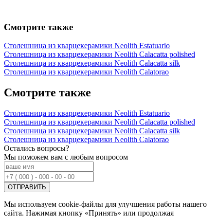
Смотрите также
Столешница из кварцекерамики Neolith Estatuario
Столешница из кварцекерамики Neolith Calacatta polished
Столешница из кварцекерамики Neolith Calacatta silk
Столешница из кварцекерамики Neolith Calatorao
Смотрите также
Столешница из кварцекерамики Neolith Estatuario
Столешница из кварцекерамики Neolith Calacatta polished
Столешница из кварцекерамики Neolith Calacatta silk
Столешница из кварцекерамики Neolith Calatorao
Остались вопросы?
Мы поможем вам с любым вопросом
Мы используем cookie-файлы для улучшения работы нашего
сайта. Нажимая кнопку «Принять» или продолжая