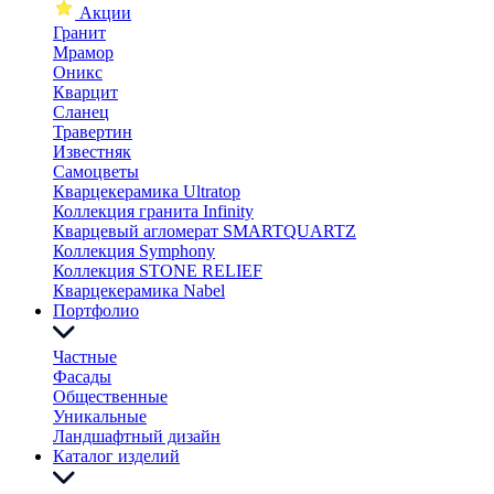
Акции
Гранит
Мрамор
Оникс
Кварцит
Сланец
Травертин
Известняк
Самоцветы
Кварцекерамика Ultratop
Коллекция гранита Infinity
Кварцевый агломерат SMARTQUARTZ
Коллекция Symphony
Коллекция STONE RELIEF
Кварцекерамика Nabel
Портфолио
Частные
Фасады
Общественные
Уникальные
Ландшафтный дизайн
Каталог изделий