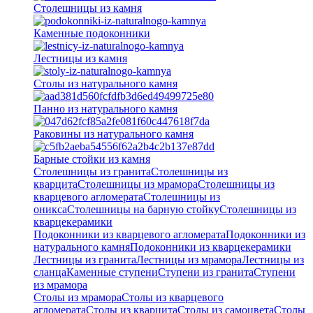
Столешницы из камня
Каменные подоконники
Лестницы из камня
Столы из натурального камня
Панно из натурального камня
Раковины из натурального камня
Барные стойки из камня
Столешницы из гранита
Столешницы из
кварцита
Столешницы из мрамора
Столешницы из
кварцевого агломерата
Cтолешницы из
оникса
Столешницы на барную стойку
Столешницы из
кварцекерамики
Подоконники из кварцевого агломерата
Подоконники из
натурального камня
Подоконники из кварцекерамики
Лестницы из гранита
Лестницы из мрамора
Лестницы из
сланца
Каменные ступени
Ступени из гранита
Ступени
из мрамора
Столы из мрамора
Столы из кварцевого
агломерата
Столы из кварцита
Столы из самоцвета
Столы