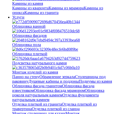
Камины из камня
Камины из кварцита
Камины из мрамора
Камины из
оникса
Камины из гранита
Услуги
Облицовка ванной
Облицовка фасадов
Облицовка пола
Облицовка плиткой
Подсветка натурального камня
Монтаж изделий из камня
Панно на стену
Обрамление зеркала
Столешницы под
раковину
Душевые кабины и поддоны
Подиумы из камня
Облицовка фасада гранитом
Облицовка фасада
известняком
Облицовка фасада мрамором
Облицовка
цоколя натуральным камнем
Отделка фундамента
натуральным камнем
Отделка плиткой из гранита
Отделка плиткой из
травертина
Отделка плиткой из сланца
Монтаж столешниц для кухни
Монтаж