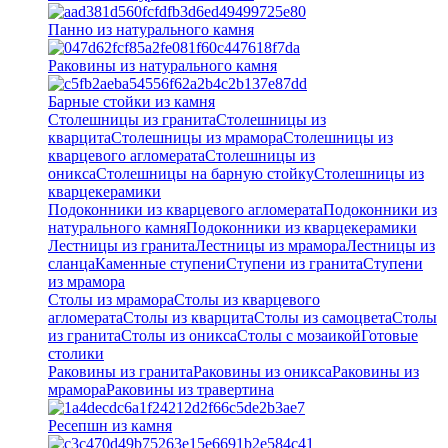
Панно из натурального камня
Раковины из натурального камня
Барные стойки из камня
Столешницы из гранита
Столешницы из
кварцита
Столешницы из мрамора
Столешницы из
кварцевого агломерата
Cтолешницы из
оникса
Столешницы на барную стойку
Столешницы из
кварцекерамики
Подоконники из кварцевого агломерата
Подоконники из
натурального камня
Подоконники из кварцекерамики
Лестницы из гранита
Лестницы из мрамора
Лестницы из
сланца
Каменные ступени
Ступени из гранита
Ступени
из мрамора
Столы из мрамора
Столы из кварцевого
агломерата
Столы из кварцита
Столы из самоцвета
Столы
из гранита
Столы из оникса
Столы с мозаикой
Готовые
столики
Раковины из гранита
Раковины из оникса
Раковины из
мрамора
Раковины из травертина
Ресепшн из камня