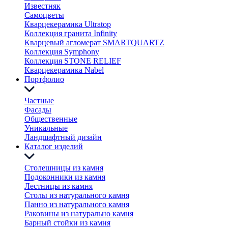
Известняк
Самоцветы
Кварцекерамика Ultratop
Коллекция гранита Infinity
Кварцевый агломерат SMARTQUARTZ
Коллекция Symphony
Коллекция STONE RELIEF
Кварцекерамика Nabel
Портфолио
Частные
Фасады
Общественные
Уникальные
Ландшафтный дизайн
Каталог изделий
Столешницы из камня
Подоконники из камня
Лестницы из камня
Столы из натурального камня
Панно из натурального камня
Раковины из натурально камня
Барный стойки из камня