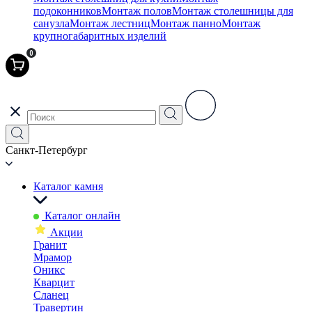
подоконников
Монтаж полов
Монтаж столешницы для
санузла
Монтаж лестниц
Монтаж панно
Монтаж
крупногабаритных изделий
0
Санкт-Петербург
Каталог камня
Каталог онлайн
Акции
Гранит
Мрамор
Оникс
Кварцит
Сланец
Травертин