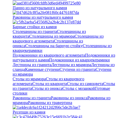
Панно из натурального камня
Раковины из натурального камня
Барные стойки из камня
Столешницы из гранита
Столешницы из
кварцита
Столешницы из мрамора
Столешницы из
кварцевого агломерата
Cтолешницы из
оникса
Столешницы на барную стойку
Столешницы из
кварцекерамики
Подоконники из кварцевого агломерата
Подоконники из
натурального камня
Подоконники из кварцекерамики
Лестницы из гранита
Лестницы из мрамора
Лестницы из
сланца
Каменные ступени
Ступени из гранита
Ступени
из мрамора
Столы из мрамора
Столы из кварцевого
агломерата
Столы из кварцита
Столы из самоцвета
Столы
из гранита
Столы из оникса
Столы с мозаикой
Готовые
столики
Раковины из гранита
Раковины из оникса
Раковины из
мрамора
Раковины из травертина
Ресепшн из камня