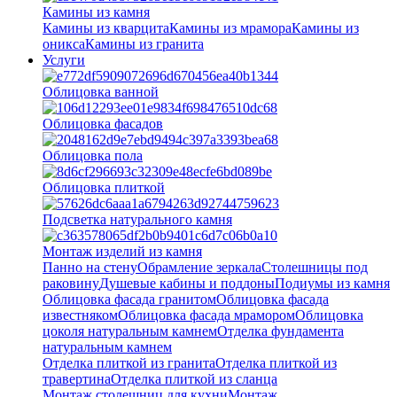
Камины из камня
Камины из кварцита
Камины из мрамора
Камины из
оникса
Камины из гранита
Услуги
Облицовка ванной
Облицовка фасадов
Облицовка пола
Облицовка плиткой
Подсветка натурального камня
Монтаж изделий из камня
Панно на стену
Обрамление зеркала
Столешницы под
раковину
Душевые кабины и поддоны
Подиумы из камня
Облицовка фасада гранитом
Облицовка фасада
известняком
Облицовка фасада мрамором
Облицовка
цоколя натуральным камнем
Отделка фундамента
натуральным камнем
Отделка плиткой из гранита
Отделка плиткой из
травертина
Отделка плиткой из сланца
Монтаж столешниц для кухни
Монтаж