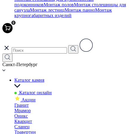
подоконников
Монтаж полов
Монтаж столешницы для
санузла
Монтаж лестниц
Монтаж панно
Монтаж
крупногабаритных изделий
0
Санкт-Петербург
Каталог камня
Каталог онлайн
Акции
Гранит
Мрамор
Оникс
Кварцит
Сланец
Травертин