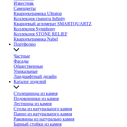
Известняк
Самоцветы
Кварцекерамика Ultratop
Коллекция гранита Infinity
Кварцевый агломерат SMARTQUARTZ
Коллекция Symphony
Коллекция STONE RELIEF
Кварцекерамика Nabel
Портфолио
Частные
Фасады
Общественные
Уникальные
Ландшафтный дизайн
Каталог изделий
Столешницы из камня
Подоконники из камня
Лестницы из камня
Столы из натурального камня
Панно из натурального камня
Раковины из натурально камня
Барный стойки из камня