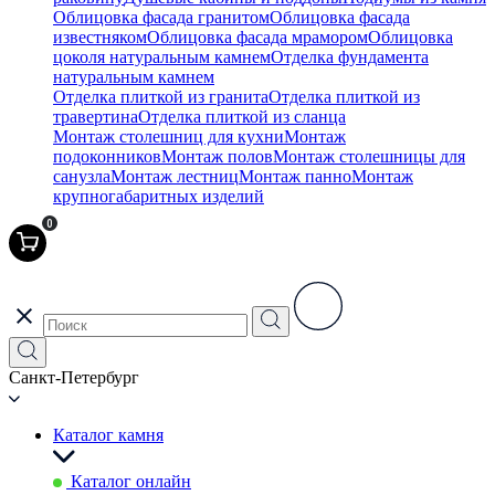
Облицовка фасада гранитом
Облицовка фасада
известняком
Облицовка фасада мрамором
Облицовка
цоколя натуральным камнем
Отделка фундамента
натуральным камнем
Отделка плиткой из гранита
Отделка плиткой из
травертина
Отделка плиткой из сланца
Монтаж столешниц для кухни
Монтаж
подоконников
Монтаж полов
Монтаж столешницы для
санузла
Монтаж лестниц
Монтаж панно
Монтаж
крупногабаритных изделий
0
Санкт-Петербург
Каталог камня
Каталог онлайн