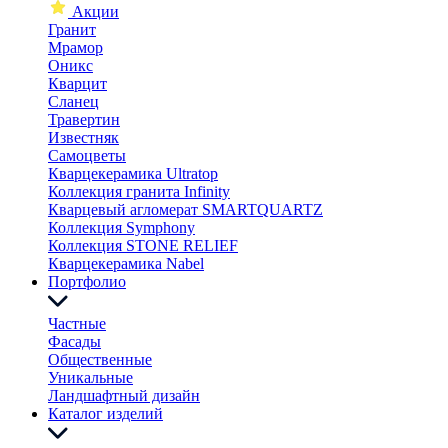
Акции
Гранит
Мрамор
Оникс
Кварцит
Сланец
Травертин
Известняк
Самоцветы
Кварцекерамика Ultratop
Коллекция гранита Infinity
Кварцевый агломерат SMARTQUARTZ
Коллекция Symphony
Коллекция STONE RELIEF
Кварцекерамика Nabel
Портфолио
Частные
Фасады
Общественные
Уникальные
Ландшафтный дизайн
Каталог изделий