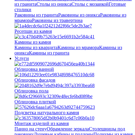
из гранита
Столы из оникса
Столы с мозаикой
Готовые
столики
Раковины из гранита
Раковины из оникса
Раковины из
мрамора
Раковины из травертина
Ресепшн из камня
Камины из камня
Камины из кварцита
Камины из мрамора
Камины из
оникса
Камины из гранита
Услуги
Облицовка ванной
Облицовка фасадов
Облицовка пола
Облицовка плиткой
Подсветка натурального камня
Монтаж изделий из камня
Панно на стену
Обрамление зеркала
Столешницы под
раковину
Душевые кабины и поддоны
Подиумы из камня