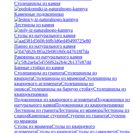
Столешницы из камня
Каменные подоконники
Лестницы из камня
Столы из натурального камня
Панно из натурального камня
Раковины из натурального камня
Барные стойки из камня
Столешницы из гранита
Столешницы из
кварцита
Столешницы из мрамора
Столешницы из
кварцевого агломерата
Cтолешницы из
оникса
Столешницы на барную стойку
Столешницы из
кварцекерамики
Подоконники из кварцевого агломерата
Подоконники из
натурального камня
Подоконники из кварцекерамики
Лестницы из гранита
Лестницы из мрамора
Лестницы из
сланца
Каменные ступени
Ступени из гранита
Ступени
из мрамора
Столы из мрамора
Столы из кварцевого
агломерата
Столы из кварцита
Столы из самоцвета
Столы