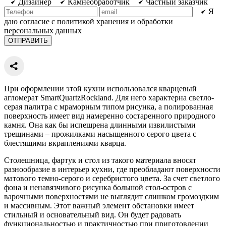
Дизайнер
Камнеобработчик
Частный заказчик
Я
даю согласие с политикой хранения и обработки
персональных данных
При оформлении этой кухни использовался кварцевый
агломерат SmartQuartzRockland. Для него характерна светло-
серая палитра с мраморным типом рисунка, а полированная
поверхность имеет вид намеренно состаренного природного
камня. Она как бы испещрена длинными извилистыми
трещинами – прожилками насыщенного серого цвета с
блестящими вкраплениями кварца.
Столешница, фартук и стол из такого материала вносят
разнообразие в интерьер кухни, где преобладают поверхности
матового темно-серого и серебристого цвета. За счет светлого
фона и ненавязчивого рисунка большой стол-остров с
варочными поверхностями не выглядит слишком громоздким
и массивным. Этот важный элемент обстановки имеет
стильный и основательный вид. Он будет радовать
функциональностью и практичностью при приготовлении