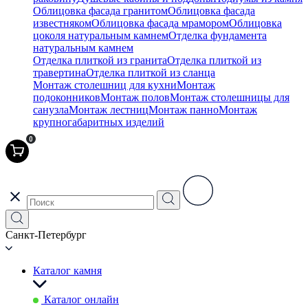
Облицовка фасада гранитом
Облицовка фасада
известняком
Облицовка фасада мрамором
Облицовка
цоколя натуральным камнем
Отделка фундамента
натуральным камнем
Отделка плиткой из гранита
Отделка плиткой из
травертина
Отделка плиткой из сланца
Монтаж столешниц для кухни
Монтаж
подоконников
Монтаж полов
Монтаж столешницы для
санузла
Монтаж лестниц
Монтаж панно
Монтаж
крупногабаритных изделий
0
Санкт-Петербург
Каталог камня
Каталог онлайн