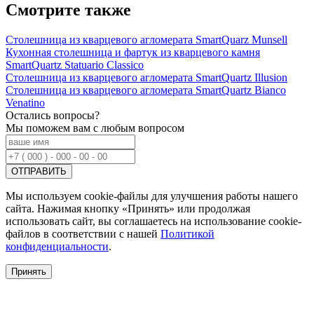
Смотрите также
Столешница из кварцевого агломерата SmartQuarz Munsell
Кухонная столешница и фартук из кварцевого камня
SmartQuartz Statuario Classico
Столешница из кварцевого агломерата SmartQuartz Illusion
Столешница из кварцевого агломерата SmartQuartz Bianco
Venatino
Остались вопросы?
Мы поможем вам с любым вопросом
Мы используем cookie-файлы для улучшения работы нашего
сайта. Нажимая кнопку «Принять» или продолжая
использовать сайт, вы соглашаетесь на использование cookie-
файлов в соответствии с нашей
Политикой
конфиденциальности
.
Принять