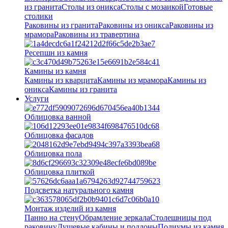
из гранита
Столы из оникса
Столы с мозаикой
Готовые
столики
Раковины из гранита
Раковины из оникса
Раковины из
мрамора
Раковины из травертина
Ресепшн из камня
Камины из камня
Камины из кварцита
Камины из мрамора
Камины из
оникса
Камины из гранита
Услуги
Облицовка ванной
Облицовка фасадов
Облицовка пола
Облицовка плиткой
Подсветка натурального камня
Монтаж изделий из камня
Панно на стену
Обрамление зеркала
Столешницы под
раковину
Душевые кабины и поддоны
Подиумы из камня