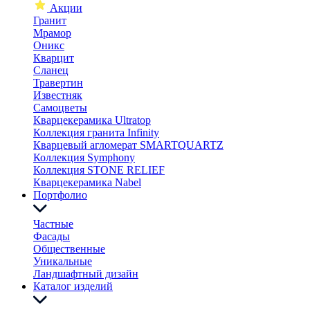
Акции
Гранит
Мрамор
Оникс
Кварцит
Сланец
Травертин
Известняк
Самоцветы
Кварцекерамика Ultratop
Коллекция гранита Infinity
Кварцевый агломерат SMARTQUARTZ
Коллекция Symphony
Коллекция STONE RELIEF
Кварцекерамика Nabel
Портфолио
Частные
Фасады
Общественные
Уникальные
Ландшафтный дизайн
Каталог изделий