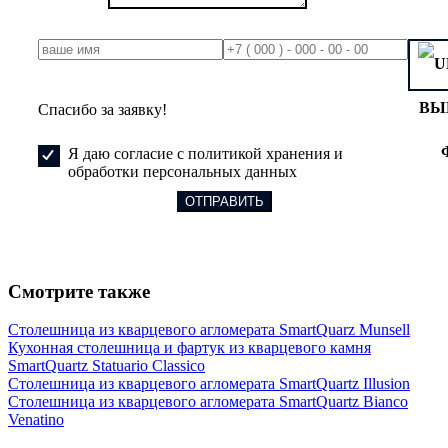
ВЫ
Спасибо за заявку!
Я даю согласие с политикой хранения и
обработки персональных данных
Смотрите также
Столешница из кварцевого агломерата SmartQuarz Munsell
Кухонная столешница и фартук из кварцевого камня
SmartQuartz Statuario Classico
Столешница из кварцевого агломерата SmartQuartz Illusion
Столешница из кварцевого агломерата SmartQuartz Bianco
Venatino