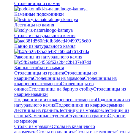
Столешницы из камня
Каменные подоконники
Лестницы из камня
Столы из натурального камня
Панно из натурального камня
Раковины из натурального камня
Барные стойки из камня
Столешницы из гранита
Столешницы из
кварцита
Столешницы из мрамора
Столешницы из
кварцевого агломерата
Cтолешницы из
оникса
Столешницы на барную стойку
Столешницы из
кварцекерамики
Подоконники из кварцевого агломерата
Подоконники из
натурального камня
Подоконники из кварцекерамики
Лестницы из гранита
Лестницы из мрамора
Лестницы из
сланца
Каменные ступени
Ступени из гранита
Ступени
из мрамора
Столы из мрамора
Столы из кварцевого
агломерата
Столы из кварцита
Столы из самоцвета
Столы