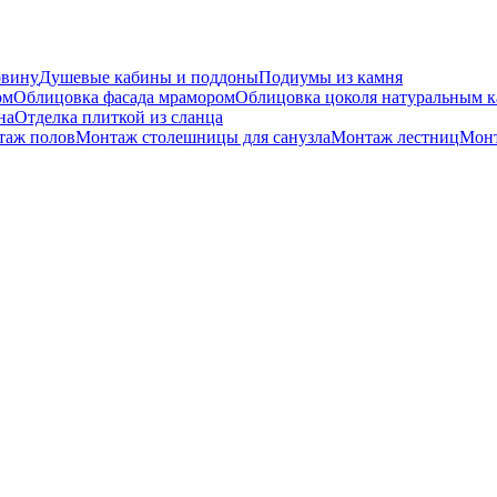
овину
Душевые кабины и поддоны
Подиумы из камня
ом
Облицовка фасада мрамором
Облицовка цоколя натуральным 
на
Отделка плиткой из сланца
таж полов
Монтаж столешницы для санузла
Монтаж лестниц
Монт