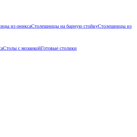
ицы из оникса
Столешницы на барную стойку
Столешницы из
са
Столы с мозаикой
Готовые столики