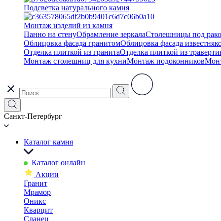
Подсветка натурального камня
Монтаж изделий из камня
Панно на стену
Обрамление зеркала
Столешницы под рак
Облицовка фасада гранитом
Облицовка фасада известняк
Отделка плиткой из гранита
Отделка плиткой из траверти
Монтаж столешниц для кухни
Монтаж подоконников
Мон
Санкт-Петербург
Каталог камня
Каталог онлайн
Акции
Гранит
Мрамор
Оникс
Кварцит
Сланец