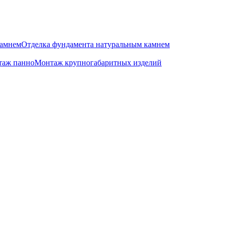
камнем
Отделка фундамента натуральным камнем
аж панно
Монтаж крупногабаритных изделий