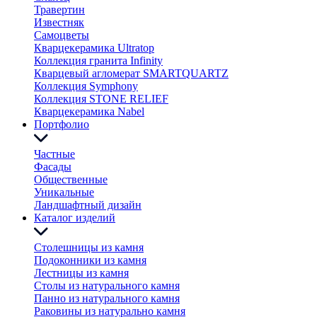
Травертин
Известняк
Самоцветы
Кварцекерамика Ultratop
Коллекция гранита Infinity
Кварцевый агломерат SMARTQUARTZ
Коллекция Symphony
Коллекция STONE RELIEF
Кварцекерамика Nabel
Портфолио
Частные
Фасады
Общественные
Уникальные
Ландшафтный дизайн
Каталог изделий
Столешницы из камня
Подоконники из камня
Лестницы из камня
Столы из натурального камня
Панно из натурального камня
Раковины из натурально камня