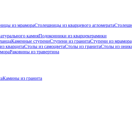
ницы из мрамора
Столешницы из кварцевого агломерата
Cтолешн
атурального камня
Подоконники из кварцекерамики
ланца
Каменные ступени
Ступени из гранита
Ступени из мрамора
из кварцита
Столы из самоцвета
Столы из гранита
Столы из оник
амора
Раковины из травертина
са
Камины из гранита