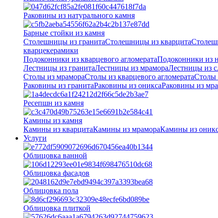
Раковины из натурального камня
Барные стойки из камня
Столешницы из гранита
Столешницы из кварцита
Столеш
кварцекерамики
Подоконники из кварцевого агломерата
Подоконники из н
Лестницы из гранита
Лестницы из мрамора
Лестницы из с
Столы из мрамора
Столы из кварцевого агломерата
Столы 
Раковины из гранита
Раковины из оникса
Раковины из мр
Ресепшн из камня
Камины из камня
Камины из кварцита
Камины из мрамора
Камины из оник
Услуги
Облицовка ванной
Облицовка фасадов
Облицовка пола
Облицовка плиткой