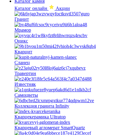
Каталог камня
Каталог онлайн
Акции
Гранит
Мрамор
Оникс
Кварцит
Сланец
Травертин
Известняк
Самоцветы
Коллекция гранита Infinity
Кварцекерамика Ultratop
Кварцевый агломерат SmartQuartz