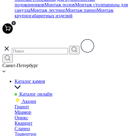
подоконников
Монтаж полов
Монтаж столешницы для
санузла
Монтаж лестниц
Монтаж панно
Монтаж
крупногабаритных изделий
0
Санкт-Петербург
Каталог камня
Каталог онлайн
Акции
Гранит
Мрамор
Оникс
Кварцит
Сланец
Травертин