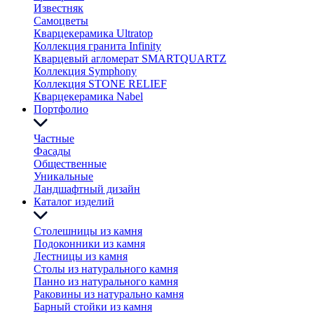
Известняк
Самоцветы
Кварцекерамика Ultratop
Коллекция гранита Infinity
Кварцевый агломерат SMARTQUARTZ
Коллекция Symphony
Коллекция STONE RELIEF
Кварцекерамика Nabel
Портфолио
Частные
Фасады
Общественные
Уникальные
Ландшафтный дизайн
Каталог изделий
Столешницы из камня
Подоконники из камня
Лестницы из камня
Столы из натурального камня
Панно из натурального камня
Раковины из натурально камня
Барный стойки из камня