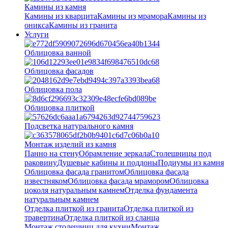
Камины из камня
Камины из кварцита
Камины из мрамора
Камины из
оникса
Камины из гранита
Услуги
Облицовка ванной
Облицовка фасадов
Облицовка пола
Облицовка плиткой
Подсветка натурального камня
Монтаж изделий из камня
Панно на стену
Обрамление зеркала
Столешницы под
раковину
Душевые кабины и поддоны
Подиумы из камня
Облицовка фасада гранитом
Облицовка фасада
известняком
Облицовка фасада мрамором
Облицовка
цоколя натуральным камнем
Отделка фундамента
натуральным камнем
Отделка плиткой из гранита
Отделка плиткой из
травертина
Отделка плиткой из сланца
Монтаж столешниц для кухни
Монтаж