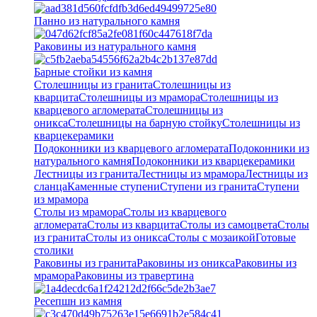
Панно из натурального камня
Раковины из натурального камня
Барные стойки из камня
Столешницы из гранита
Столешницы из
кварцита
Столешницы из мрамора
Столешницы из
кварцевого агломерата
Cтолешницы из
оникса
Столешницы на барную стойку
Столешницы из
кварцекерамики
Подоконники из кварцевого агломерата
Подоконники из
натурального камня
Подоконники из кварцекерамики
Лестницы из гранита
Лестницы из мрамора
Лестницы из
сланца
Каменные ступени
Ступени из гранита
Ступени
из мрамора
Столы из мрамора
Столы из кварцевого
агломерата
Столы из кварцита
Столы из самоцвета
Столы
из гранита
Столы из оникса
Столы с мозаикой
Готовые
столики
Раковины из гранита
Раковины из оникса
Раковины из
мрамора
Раковины из травертина
Ресепшн из камня