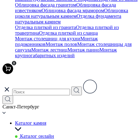
Облицовка фасада гранитом
Облицовка фасада
известняком
Облицовка фасада мрамором
Облицовка
цоколя натуральным камнем
Отделка фундамента
натуральным камнем
Отделка плиткой из гранита
Отделка плиткой из
травертина
Отделка плиткой из сланца
Монтаж столешниц для кухни
Монтаж
подоконников
Монтаж полов
Монтаж столешницы для
санузла
Монтаж лестниц
Монтаж панно
Монтаж
крупногабаритных изделий
0
Санкт-Петербург
Каталог камня
Каталог онлайн