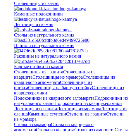
Столешницы из камня
Каменные подоконники
Лестницы из камня
Столы из натурального камня
Панно из натурального камня
Раковины из натурального камня
Барные стойки из камня
Столешницы из гранита
Столешницы из
кварцита
Столешницы из мрамора
Столешницы из
кварцевого агломерата
Cтолешницы из
оникса
Столешницы на барную стойку
Столешницы из
кварцекерамики
Подоконники из кварцевого агломерата
Подоконники из
натурального камня
Подоконники из кварцекерамики
Лестницы из гранита
Лестницы из мрамора
Лестницы из
сланца
Каменные ступени
Ступени из гранита
Ступени
из мрамора
Столы из мрамора
Столы из кварцевого
агломерата
Столы из кварцита
Столы из самоцвета
Столы