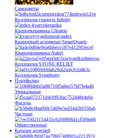
Самоцветы
Коллекция гранита Infinity
Кварцекерамика Ultratop
Кварцевый агломерат SmartQuartz
Кварцекерамика Nabel
Коллекция STONE RELIEF
Коллекция Symphony
Портфолио
Уникальные
Фасады
Частные
Общественные
Каталог изделий