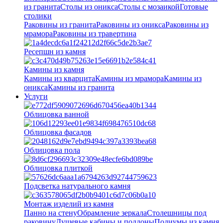
из гранита
Столы из оникса
Столы с мозаикой
Готовые
столики
Раковины из гранита
Раковины из оникса
Раковины из
мрамора
Раковины из травертина
Ресепшн из камня
Камины из камня
Камины из кварцита
Камины из мрамора
Камины из
оникса
Камины из гранита
Услуги
Облицовка ванной
Облицовка фасадов
Облицовка пола
Облицовка плиткой
Подсветка натурального камня
Монтаж изделий из камня
Панно на стену
Обрамление зеркала
Столешницы под
раковину
Душевые кабины и поддоны
Подиумы из камня