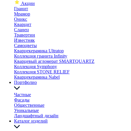
Акции
Гранит
Мрамор
Оникс
Кварцит
Сланец
Травертин
Известняк
Самоцветы
Кварцекерамика Ultratop
Коллекция гранита Infinity
Кварцевый агломерат SMARTQUARTZ
Коллекция Symphony
Коллекция STONE RELIEF
Кварцекерамика Nabel
Портфолио
Частные
Фасады
Общественные
Уникальные
Ландшафтный дизайн
Каталог изделий