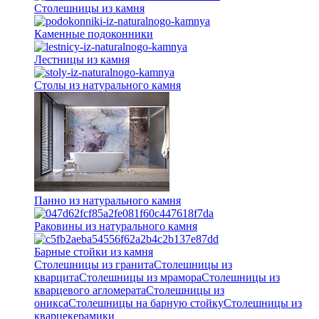
Столешницы из камня
Каменные подоконники
Лестницы из камня
Столы из натурального камня
Панно из натурального камня
Раковины из натурального камня
Барные стойки из камня
Столешницы из гранита
Столешницы из
кварцита
Столешницы из мрамора
Столешницы из
кварцевого агломерата
Cтолешницы из
оникса
Столешницы на барную стойку
Столешницы из
кварцекерамики