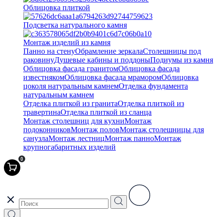
Облицовка плиткой
Подсветка натурального камня
Монтаж изделий из камня
Панно на стену
Обрамление зеркала
Столешницы под
раковину
Душевые кабины и поддоны
Подиумы из камня
Облицовка фасада гранитом
Облицовка фасада
известняком
Облицовка фасада мрамором
Облицовка
цоколя натуральным камнем
Отделка фундамента
натуральным камнем
Отделка плиткой из гранита
Отделка плиткой из
травертина
Отделка плиткой из сланца
Монтаж столешниц для кухни
Монтаж
подоконников
Монтаж полов
Монтаж столешницы для
санузла
Монтаж лестниц
Монтаж панно
Монтаж
крупногабаритных изделий
0