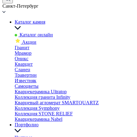
Санкт-Петербург
Каталог камня
Каталог онлайн
Акции
Гранит
Мрамор
Оникс
Кварцит
Сланец
Травертин
Известняк
Самоцветы
Кварцекерамика Ultratop
Коллекция гранита Infinity
Кварцевый агломерат SMARTQUARTZ
Коллекция Symphony
Коллекция STONE RELIEF
Кварцекерамика Nabel
Портфолио