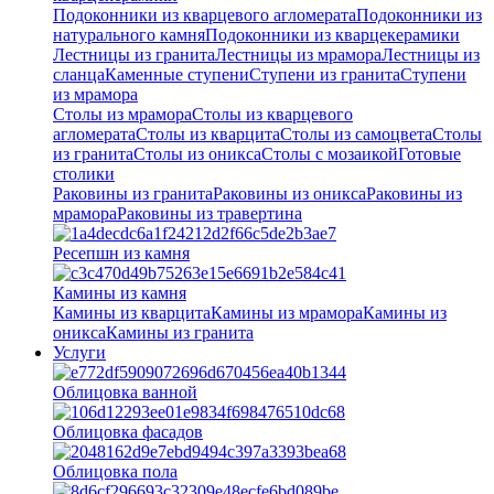
Подоконники из кварцевого агломерата
Подоконники из
натурального камня
Подоконники из кварцекерамики
Лестницы из гранита
Лестницы из мрамора
Лестницы из
сланца
Каменные ступени
Ступени из гранита
Ступени
из мрамора
Столы из мрамора
Столы из кварцевого
агломерата
Столы из кварцита
Столы из самоцвета
Столы
из гранита
Столы из оникса
Столы с мозаикой
Готовые
столики
Раковины из гранита
Раковины из оникса
Раковины из
мрамора
Раковины из травертина
Ресепшн из камня
Камины из камня
Камины из кварцита
Камины из мрамора
Камины из
оникса
Камины из гранита
Услуги
Облицовка ванной
Облицовка фасадов
Облицовка пола