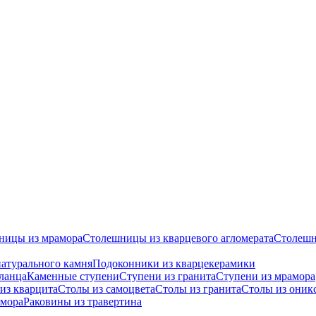
ницы из мрамора
Столешницы из кварцевого агломерата
Cтолешн
атурального камня
Подоконники из кварцекерамики
ланца
Каменные ступени
Ступени из гранита
Ступени из мрамора
из кварцита
Столы из самоцвета
Столы из гранита
Столы из оник
амора
Раковины из травертина