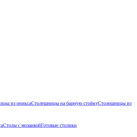
ицы из оникса
Столешницы на барную стойку
Столешницы из
са
Столы с мозаикой
Готовые столики