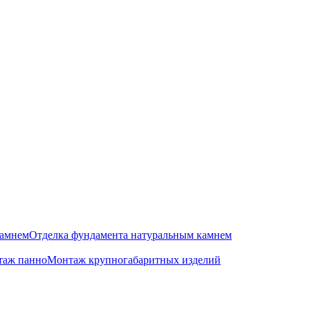
камнем
Отделка фундамента натуральным камнем
аж панно
Монтаж крупногабаритных изделий