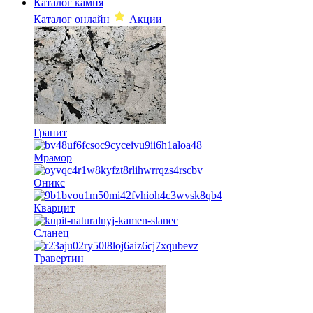
Каталог камня
Каталог онлайн
Акции
Гранит
Мрамор
Оникс
Кварцит
Сланец
Травертин