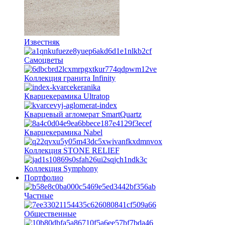
Известняк
Самоцветы
Коллекция гранита Infinity
Кварцекерамика Ultratop
Кварцевый агломерат SmartQuartz
Кварцекерамика Nabel
Коллекция STONE RELIEF
Коллекция Symphony
Портфолио
Частные
Общественные