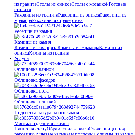
из гранита
Столы из оникса
Столы с мозаикой
Готовые
столики
Раковины из гранита
Раковины из оникса
Раковины из
мрамора
Раковины из травертина
Ресепшн из камня
Камины из камня
Камины из кварцита
Камины из мрамора
Камины из
оникса
Камины из гранита
Услуги
Облицовка ванной
Облицовка фасадов
Облицовка пола
Облицовка плиткой
Подсветка натурального камня
Монтаж изделий из камня
Панно на стену
Обрамление зеркала
Столешницы под
раковину
Душевые кабины и поддоны
Подиумы из камня