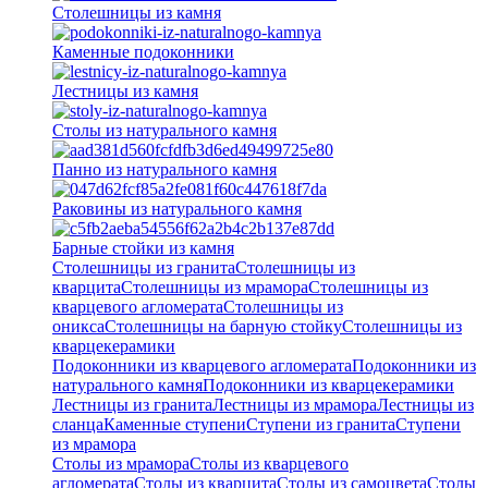
Столешницы из камня
Каменные подоконники
Лестницы из камня
Столы из натурального камня
Панно из натурального камня
Раковины из натурального камня
Барные стойки из камня
Столешницы из гранита
Столешницы из
кварцита
Столешницы из мрамора
Столешницы из
кварцевого агломерата
Cтолешницы из
оникса
Столешницы на барную стойку
Столешницы из
кварцекерамики
Подоконники из кварцевого агломерата
Подоконники из
натурального камня
Подоконники из кварцекерамики
Лестницы из гранита
Лестницы из мрамора
Лестницы из
сланца
Каменные ступени
Ступени из гранита
Ступени
из мрамора
Столы из мрамора
Столы из кварцевого
агломерата
Столы из кварцита
Столы из самоцвета
Столы