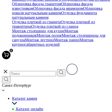
Облицовка фасада гранитом
Облицовка фасада
известняком
Облицовка фасада мрамором
Облицовка
цоколя натуральным камнем
Отделка фундамента
натуральным камнем
Отделка плиткой из гранита
Отделка плиткой из
травертина
Отделка плиткой из сланца
Монтаж столешниц для кухни
Монтаж
подоконников
Монтаж полов
Монтаж столешницы для
санузла
Монтаж лестниц
Монтаж панно
Монтаж
крупногабаритных изделий
0
Санкт-Петербург
Каталог камня
Каталог онлайн