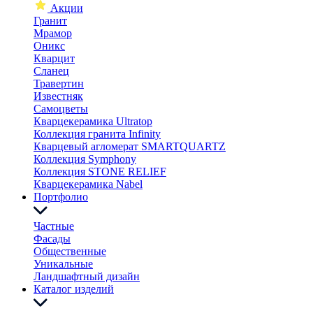
Акции
Гранит
Мрамор
Оникс
Кварцит
Сланец
Травертин
Известняк
Самоцветы
Кварцекерамика Ultratop
Коллекция гранита Infinity
Кварцевый агломерат SMARTQUARTZ
Коллекция Symphony
Коллекция STONE RELIEF
Кварцекерамика Nabel
Портфолио
Частные
Фасады
Общественные
Уникальные
Ландшафтный дизайн
Каталог изделий