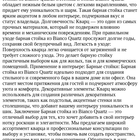
обладает нежным белым цветом с легкими вкраплениями, что
придает ему уникальность и шарм. Такая барная стойка станет
ярким акцентом в любом интерьере, подчеркивая вкус и
статус владельца. Долговечность: Кварц — это один из самых
прочных материалов, который не подвержен влиянию
времени и механическим повреждениям. При правильном
уходе барная стойка из Bianco Quartz прослужит долгие годы,
сохраняя свой безупречный вид. Легкость в уходе:
Поверхность кварца легко очищается от загрязнений и не
требует сложного ухода. Это делает барную стойку
практичным выбором как для жилых, так и для коммерческих
помещений. Применение в интерьере: Барные стойки: Барная
стойка из Bianco Quartz идеально подходит для создания
стильного и современного бара в вашем доме или офисе. Она
станет местом притяжения для гостей и подчеркнет атмосферу
уюта и комфорта. Декоративные элементы: Кварц можно
использовать для создания различных декоративных
элементов, таких как подстолья, акцентные стенки или
столешницы, что добавит вашему интерьеру уникальность и
шик. Заключение Барная стойка из Bianco Quartz — это
отличный выбор для тех, кто хочет добавить в свой интерьер
нотку роскоши и элегантности. Мы предлагаем широкий
ассортимент кварца и профессиональные консультации по
выбору и установке, чтобы помочь вам создать пространство,
отражающее ваш вкус и предпочтения. Обратитесь в наш