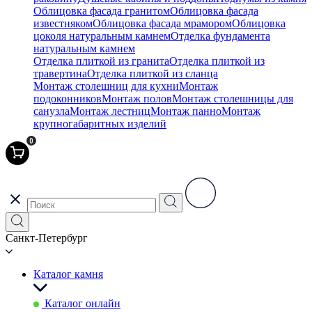
Облицовка фасада гранитом
Облицовка фасада
известняком
Облицовка фасада мрамором
Облицовка
цоколя натуральным камнем
Отделка фундамента
натуральным камнем
Отделка плиткой из гранита
Отделка плиткой из
травертина
Отделка плиткой из сланца
Монтаж столешниц для кухни
Монтаж
подоконников
Монтаж полов
Монтаж столешницы для
санузла
Монтаж лестниц
Монтаж панно
Монтаж
крупногабаритных изделий
0
Санкт-Петербург
Каталог камня
Каталог онлайн