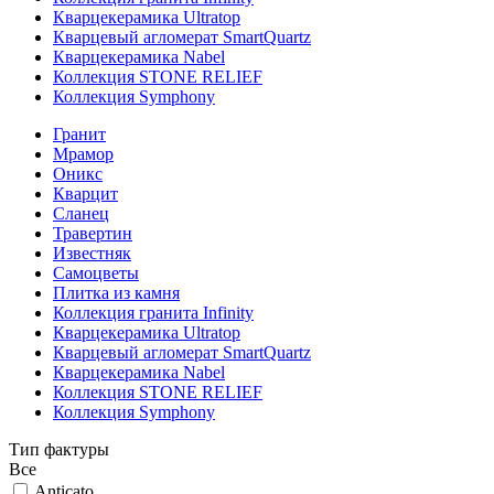
Кварцекерамика Ultratop
Кварцевый агломерат SmartQuartz
Кварцекерамика Nabel
Коллекция STONE RELIEF
Коллекция Symphony
Гранит
Мрамор
Оникс
Кварцит
Сланец
Травертин
Известняк
Самоцветы
Плитка из камня
Коллекция гранита Infinity
Кварцекерамика Ultratop
Кварцевый агломерат SmartQuartz
Кварцекерамика Nabel
Коллекция STONE RELIEF
Коллекция Symphony
Тип фактуры
Все
Anticato