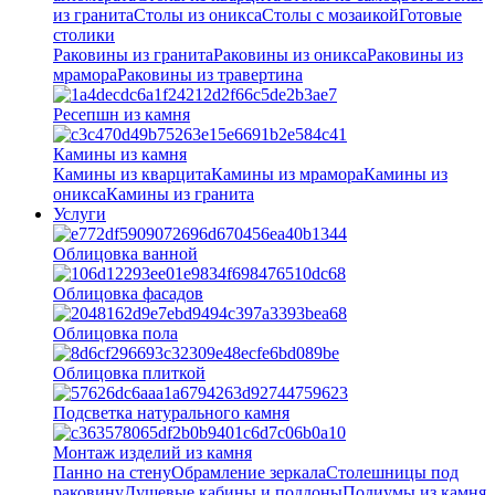
из гранита
Столы из оникса
Столы с мозаикой
Готовые
столики
Раковины из гранита
Раковины из оникса
Раковины из
мрамора
Раковины из травертина
Ресепшн из камня
Камины из камня
Камины из кварцита
Камины из мрамора
Камины из
оникса
Камины из гранита
Услуги
Облицовка ванной
Облицовка фасадов
Облицовка пола
Облицовка плиткой
Подсветка натурального камня
Монтаж изделий из камня
Панно на стену
Обрамление зеркала
Столешницы под
раковину
Душевые кабины и поддоны
Подиумы из камня