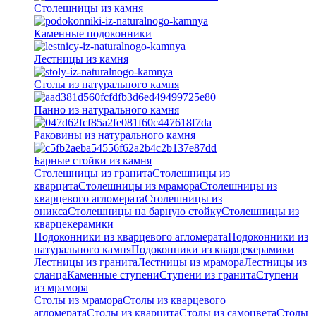
Столешницы из камня
Каменные подоконники
Лестницы из камня
Столы из натурального камня
Панно из натурального камня
Раковины из натурального камня
Барные стойки из камня
Столешницы из гранита
Столешницы из
кварцита
Столешницы из мрамора
Столешницы из
кварцевого агломерата
Cтолешницы из
оникса
Столешницы на барную стойку
Столешницы из
кварцекерамики
Подоконники из кварцевого агломерата
Подоконники из
натурального камня
Подоконники из кварцекерамики
Лестницы из гранита
Лестницы из мрамора
Лестницы из
сланца
Каменные ступени
Ступени из гранита
Ступени
из мрамора
Столы из мрамора
Столы из кварцевого
агломерата
Столы из кварцита
Столы из самоцвета
Столы