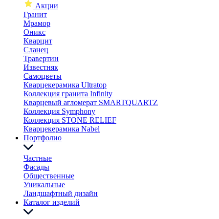
Акции
Гранит
Мрамор
Оникс
Кварцит
Сланец
Травертин
Известняк
Самоцветы
Кварцекерамика Ultratop
Коллекция гранита Infinity
Кварцевый агломерат SMARTQUARTZ
Коллекция Symphony
Коллекция STONE RELIEF
Кварцекерамика Nabel
Портфолио
Частные
Фасады
Общественные
Уникальные
Ландшафтный дизайн
Каталог изделий