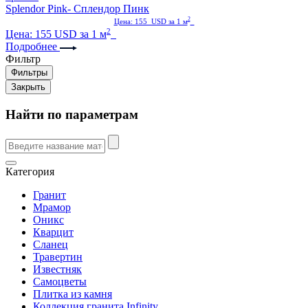
Splendor Pink- Сплендор Пинк
2
Цена: 155 USD за 1 м
2
Цена: 155 USD за 1 м
Подробнее
Фильтр
Фильтры
Закрыть
Найти по параметрам
Категория
Гранит
Мрамор
Оникс
Кварцит
Сланец
Травертин
Известняк
Самоцветы
Плитка из камня
Коллекция гранита Infinity