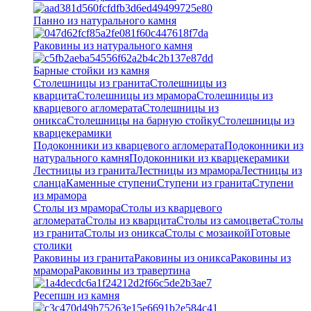
Панно из натурального камня
Раковины из натурального камня
Барные стойки из камня
Столешницы из гранита
Столешницы из
кварцита
Столешницы из мрамора
Столешницы из
кварцевого агломерата
Cтолешницы из
оникса
Столешницы на барную стойку
Столешницы из
кварцекерамики
Подоконники из кварцевого агломерата
Подоконники из
натурального камня
Подоконники из кварцекерамики
Лестницы из гранита
Лестницы из мрамора
Лестницы из
сланца
Каменные ступени
Ступени из гранита
Ступени
из мрамора
Столы из мрамора
Столы из кварцевого
агломерата
Столы из кварцита
Столы из самоцвета
Столы
из гранита
Столы из оникса
Столы с мозаикой
Готовые
столики
Раковины из гранита
Раковины из оникса
Раковины из
мрамора
Раковины из травертина
Ресепшн из камня