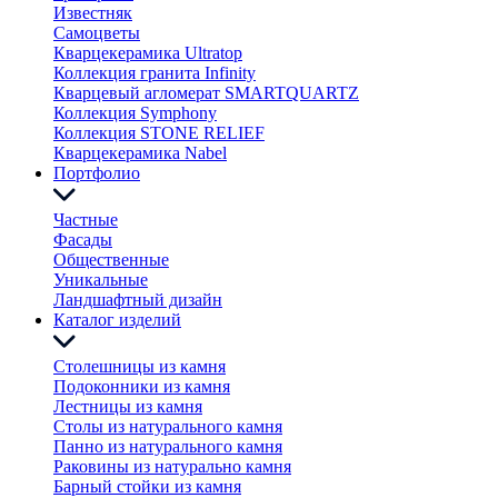
Известняк
Самоцветы
Кварцекерамика Ultratop
Коллекция гранита Infinity
Кварцевый агломерат SMARTQUARTZ
Коллекция Symphony
Коллекция STONE RELIEF
Кварцекерамика Nabel
Портфолио
Частные
Фасады
Общественные
Уникальные
Ландшафтный дизайн
Каталог изделий
Столешницы из камня
Подоконники из камня
Лестницы из камня
Столы из натурального камня
Панно из натурального камня
Раковины из натурально камня
Барный стойки из камня