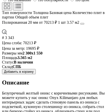
Тип поверхности
Толщина
Базовая цена
Количество плит в
партии
Общий объем плит
Полированная
20 мм
от 70213 ₽
1 шт
3.57 м2
# 3 343
Цена слэба:
70213 ₽
Цена за метр:
19695 ₽
Размеры мм
2 300x1 550
Площадь
3.565 м2
Статус
В наличии
Склад
СПБ
Добавить в корзину
Описание
Безупречный желтый оникс с коричневыми рисунками. Вы
можете купить у нас оникс Onyx Kilimanjaro для любых
интерьерных задач: сделать стеновую панель из оникса с
подсветкой, кухонную столешницу из оникса, собрать стол
или барную стойку из оникса, облицевать стену или пол.