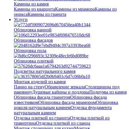
Камины из камня
Камины из кварцита
Камины из мрамора
Камины из
оникса
Камины из гранита
Услуги
Облицовка ванной
Облицовка фасадов
Облицовка пола
Облицовка плиткой
Подсветка натурального камня
Монтаж изделий из камня
Панно на стену
Обрамление зеркала
Столешницы под
раковину
Душевые кабины и поддоны
Подиумы из камня
Облицовка фасада гранитом
Облицовка фасада
известняком
Облицовка фасада мрамором
Облицовка
цоколя натуральным камнем
Отделка фундамента
натуральным камнем
Отделка плиткой из гранита
Отделка плиткой из
травертина
Отделка плиткой из сланца
Монтаж столешниц для кухни
Монтаж