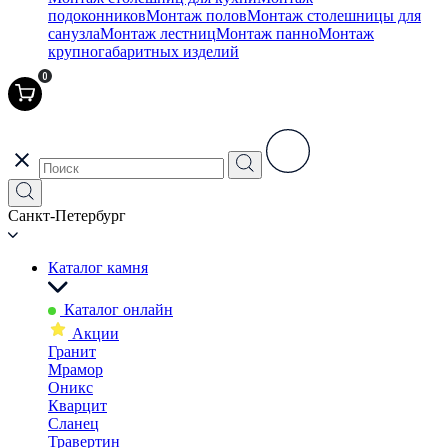
подоконников
Монтаж полов
Монтаж столешницы для
санузла
Монтаж лестниц
Монтаж панно
Монтаж
крупногабаритных изделий
0
Санкт-Петербург
Каталог камня
Каталог онлайн
Акции
Гранит
Мрамор
Оникс
Кварцит
Сланец
Травертин