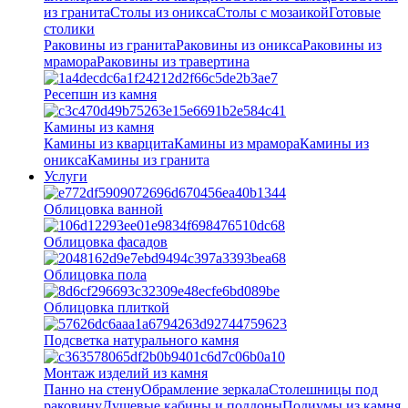
из гранита
Столы из оникса
Столы с мозаикой
Готовые
столики
Раковины из гранита
Раковины из оникса
Раковины из
мрамора
Раковины из травертина
Ресепшн из камня
Камины из камня
Камины из кварцита
Камины из мрамора
Камины из
оникса
Камины из гранита
Услуги
Облицовка ванной
Облицовка фасадов
Облицовка пола
Облицовка плиткой
Подсветка натурального камня
Монтаж изделий из камня
Панно на стену
Обрамление зеркала
Столешницы под
раковину
Душевые кабины и поддоны
Подиумы из камня