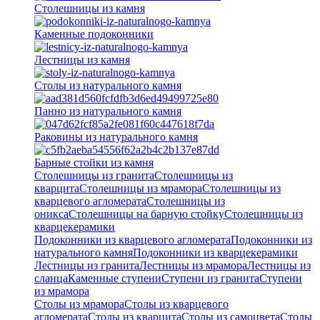
Столешницы из камня
Каменные подоконники
Лестницы из камня
Столы из натурального камня
Панно из натурального камня
Раковины из натурального камня
Барные стойки из камня
Столешницы из гранита
Столешницы из
кварцита
Столешницы из мрамора
Столешницы из
кварцевого агломерата
Cтолешницы из
оникса
Столешницы на барную стойку
Столешницы из
кварцекерамики
Подоконники из кварцевого агломерата
Подоконники из
натурального камня
Подоконники из кварцекерамики
Лестницы из гранита
Лестницы из мрамора
Лестницы из
сланца
Каменные ступени
Ступени из гранита
Ступени
из мрамора
Столы из мрамора
Столы из кварцевого
агломерата
Столы из кварцита
Столы из самоцвета
Столы