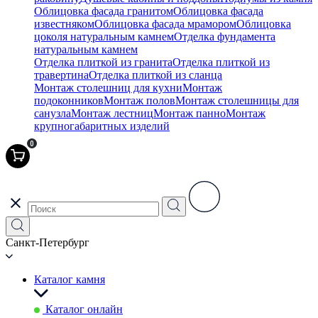
Облицовка фасада гранитом
Облицовка фасада
известняком
Облицовка фасада мрамором
Облицовка
цоколя натуральным камнем
Отделка фундамента
натуральным камнем
Отделка плиткой из гранита
Отделка плиткой из
травертина
Отделка плиткой из сланца
Монтаж столешниц для кухни
Монтаж
подоконников
Монтаж полов
Монтаж столешницы для
санузла
Монтаж лестниц
Монтаж панно
Монтаж
крупногабаритных изделий
0
Санкт-Петербург
Каталог камня
Каталог онлайн