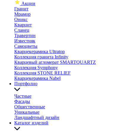
Акции
Гранит
Мрамор
Оникс
Кварцит
Сланец
Травертин
Известняк
Самоцветы
Кварцекерамика Ultratop
Коллекция гранита Infinity
Кварцевый агломерат SMARTQUARTZ
Коллекция Symphony
Коллекция STONE RELIEF
Кварцекерамика Nabel
Портфолио
Частные
Фасады
Общественные
Уникальные
Ландшафтный дизайн
Каталог изделий