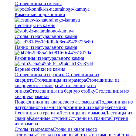
Столешницы из камня
Каменные подоконники
Лестницы из камня
Столы из натурального камня
Панно из натурального камня
Раковины из натурального камня
Барные стойки из камня
Столешницы из гранита
Столешницы из
кварцита
Столешницы из мрамора
Столешницы из
кварцевого агломерата
Cтолешницы из
оникса
Столешницы на барную стойку
Столешницы из
кварцекерамики
Подоконники из кварцевого агломерата
Подоконники из
натурального камня
Подоконники из кварцекерамики
Лестницы из гранита
Лестницы из мрамора
Лестницы из
сланца
Каменные ступени
Ступени из гранита
Ступени
из мрамора
Столы из мрамора
Столы из кварцевого
агломерата
Столы из кварцита
Столы из самоцвета
Столы