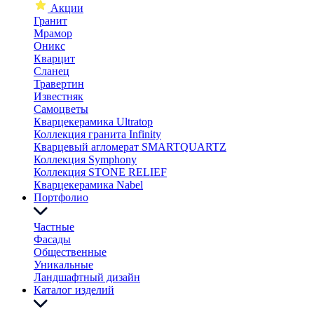
Акции
Гранит
Мрамор
Оникс
Кварцит
Сланец
Травертин
Известняк
Самоцветы
Кварцекерамика Ultratop
Коллекция гранита Infinity
Кварцевый агломерат SMARTQUARTZ
Коллекция Symphony
Коллекция STONE RELIEF
Кварцекерамика Nabel
Портфолио
Частные
Фасады
Общественные
Уникальные
Ландшафтный дизайн
Каталог изделий