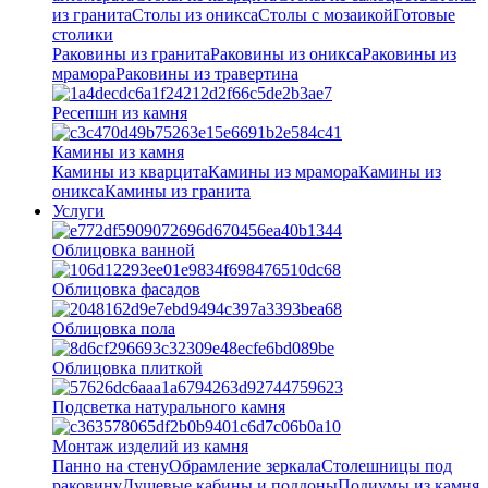
из гранита
Столы из оникса
Столы с мозаикой
Готовые
столики
Раковины из гранита
Раковины из оникса
Раковины из
мрамора
Раковины из травертина
Ресепшн из камня
Камины из камня
Камины из кварцита
Камины из мрамора
Камины из
оникса
Камины из гранита
Услуги
Облицовка ванной
Облицовка фасадов
Облицовка пола
Облицовка плиткой
Подсветка натурального камня
Монтаж изделий из камня
Панно на стену
Обрамление зеркала
Столешницы под
раковину
Душевые кабины и поддоны
Подиумы из камня