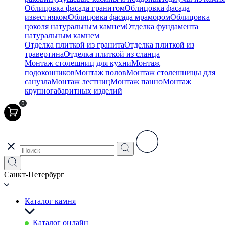
Облицовка фасада гранитом
Облицовка фасада
известняком
Облицовка фасада мрамором
Облицовка
цоколя натуральным камнем
Отделка фундамента
натуральным камнем
Отделка плиткой из гранита
Отделка плиткой из
травертина
Отделка плиткой из сланца
Монтаж столешниц для кухни
Монтаж
подоконников
Монтаж полов
Монтаж столешницы для
санузла
Монтаж лестниц
Монтаж панно
Монтаж
крупногабаритных изделий
0
Санкт-Петербург
Каталог камня
Каталог онлайн