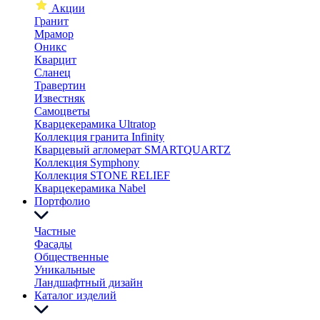
Акции
Гранит
Мрамор
Оникс
Кварцит
Сланец
Травертин
Известняк
Самоцветы
Кварцекерамика Ultratop
Коллекция гранита Infinity
Кварцевый агломерат SMARTQUARTZ
Коллекция Symphony
Коллекция STONE RELIEF
Кварцекерамика Nabel
Портфолио
Частные
Фасады
Общественные
Уникальные
Ландшафтный дизайн
Каталог изделий