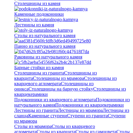
Столешницы из камня
Каменные подоконники
Лестницы из камня
Столы из натурального камня
Панно из натурального камня
Раковины из натурального камня
Барные стойки из камня
Столешницы из гранита
Столешницы из
кварцита
Столешницы из мрамора
Столешницы из
кварцевого агломерата
Cтолешницы из
оникса
Столешницы на барную стойку
Столешницы из
кварцекерамики
Подоконники из кварцевого агломерата
Подоконники из
натурального камня
Подоконники из кварцекерамики
Лестницы из гранита
Лестницы из мрамора
Лестницы из
сланца
Каменные ступени
Ступени из гранита
Ступени
из мрамора
Столы из мрамора
Столы из кварцевого
агломерата
Столы из кварцита
Столы из самоцвета
Столы