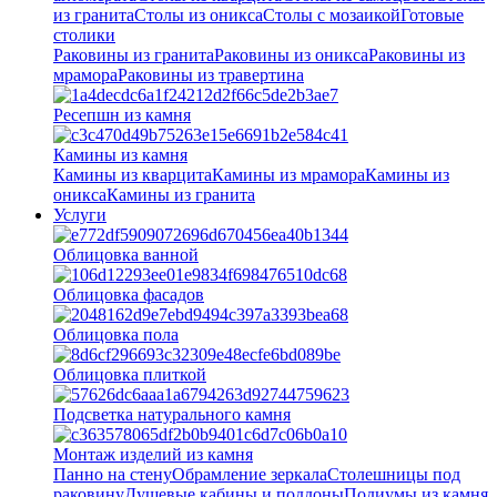
из гранита
Столы из оникса
Столы с мозаикой
Готовые
столики
Раковины из гранита
Раковины из оникса
Раковины из
мрамора
Раковины из травертина
Ресепшн из камня
Камины из камня
Камины из кварцита
Камины из мрамора
Камины из
оникса
Камины из гранита
Услуги
Облицовка ванной
Облицовка фасадов
Облицовка пола
Облицовка плиткой
Подсветка натурального камня
Монтаж изделий из камня
Панно на стену
Обрамление зеркала
Столешницы под
раковину
Душевые кабины и поддоны
Подиумы из камня