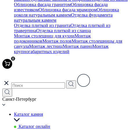
Облицовка фасада гранитом
Облицовка фасада
известняком
Облицовка фасада мрамором
Облицовка
цоколя натуральным камнем
Отделка фундамента
натуральным камнем
Отделка плиткой из гранита
Отделка плиткой из
травертина
Отделка плиткой из сланца
Монтаж столешниц для кухни
Монтаж
подоконников
Монтаж полов
Монтаж столешницы для
санузла
Монтаж лестниц
Монтаж панно
Монтаж
крупногабаритных изделий
0
Санкт-Петербург
Каталог камня
Каталог онлайн