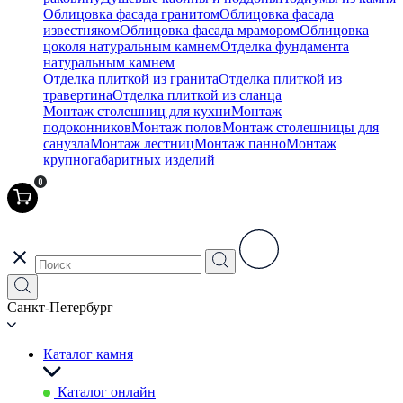
Облицовка фасада гранитом
Облицовка фасада
известняком
Облицовка фасада мрамором
Облицовка
цоколя натуральным камнем
Отделка фундамента
натуральным камнем
Отделка плиткой из гранита
Отделка плиткой из
травертина
Отделка плиткой из сланца
Монтаж столешниц для кухни
Монтаж
подоконников
Монтаж полов
Монтаж столешницы для
санузла
Монтаж лестниц
Монтаж панно
Монтаж
крупногабаритных изделий
0
Санкт-Петербург
Каталог камня
Каталог онлайн