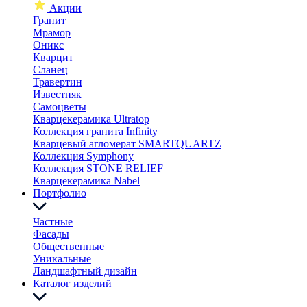
Акции
Гранит
Мрамор
Оникс
Кварцит
Сланец
Травертин
Известняк
Самоцветы
Кварцекерамика Ultratop
Коллекция гранита Infinity
Кварцевый агломерат SMARTQUARTZ
Коллекция Symphony
Коллекция STONE RELIEF
Кварцекерамика Nabel
Портфолио
Частные
Фасады
Общественные
Уникальные
Ландшафтный дизайн
Каталог изделий