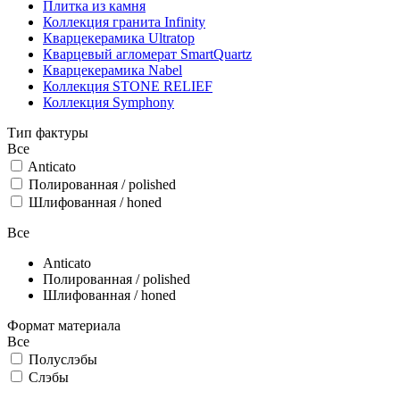
Плитка из камня
Коллекция гранита Infinity
Кварцекерамика Ultratop
Кварцевый агломерат SmartQuartz
Кварцекерамика Nabel
Коллекция STONE RELIEF
Коллекция Symphony
Тип фактуры
Все
Anticato
Полированная /
polished
Шлифованная /
honed
Все
Anticato
Полированная /
polished
Шлифованная /
honed
Формат материала
Все
Полуслэбы
Слэбы