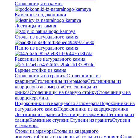
Столешницы из камня
Каменные подоконники
Лестницы из камня
Столы из натурального камня
Панно из натурального камня
Раковины из натурального камня
Барные стойки из камня
Столешницы из гранита
Столешницы из
кварцита
Столешницы из мрамора
Столешницы из
кварцевого агломерата
Cтолешницы из
оникса
Столешницы на барную стойку
Столешницы из
кварцекерамики
Подоконники из кварцевого агломерата
Подоконники из
натурального камня
Подоконники из кварцекерамики
Лестницы из гранита
Лестницы из мрамора
Лестницы из
сланца
Каменные ступени
Ступени из гранита
Ступени
из мрамора
Столы из мрамора
Столы из кварцевого
агломерата
Столы из кварцита
Столы из самоцвета
Столы