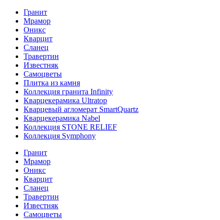
Гранит
Мрамор
Оникс
Кварцит
Сланец
Травертин
Известняк
Самоцветы
Плитка из камня
Коллекция гранита Infinity
Кварцекерамика Ultratop
Кварцевый агломерат SmartQuartz
Кварцекерамика Nabel
Коллекция STONE RELIEF
Коллекция Symphony
Гранит
Мрамор
Оникс
Кварцит
Сланец
Травертин
Известняк
Самоцветы