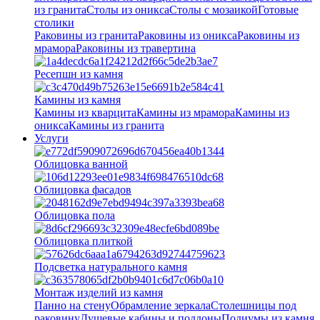
из гранита
Столы из оникса
Столы с мозаикой
Готовые
столики
Раковины из гранита
Раковины из оникса
Раковины из
мрамора
Раковины из травертина
Ресепшн из камня
Камины из камня
Камины из кварцита
Камины из мрамора
Камины из
оникса
Камины из гранита
Услуги
Облицовка ванной
Облицовка фасадов
Облицовка пола
Облицовка плиткой
Подсветка натурального камня
Монтаж изделий из камня
Панно на стену
Обрамление зеркала
Столешницы под
раковину
Душевые кабины и поддоны
Подиумы из камня