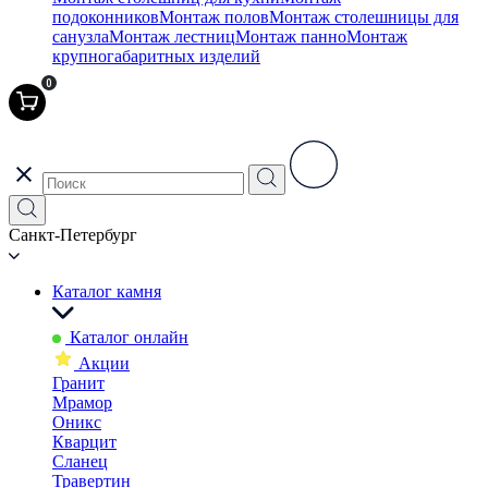
подоконников
Монтаж полов
Монтаж столешницы для
санузла
Монтаж лестниц
Монтаж панно
Монтаж
крупногабаритных изделий
0
Санкт-Петербург
Каталог камня
Каталог онлайн
Акции
Гранит
Мрамор
Оникс
Кварцит
Сланец
Травертин