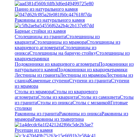
Панно из натурального камня
Раковины из натурального камня
Барные стойки из камня
Столешницы из гранита
Столешницы из
кварцита
Столешницы из мрамора
Столешницы из
кварцевого агломерата
Cтолешницы из
оникса
Столешницы на барную стойку
Столешницы из
кварцекерамики
Подоконники из кварцевого агломерата
Подоконники из
натурального камня
Подоконники из кварцекерамики
Лестницы из гранита
Лестницы из мрамора
Лестницы из
сланца
Каменные ступени
Ступени из гранита
Ступени
из мрамора
Столы из мрамора
Столы из кварцевого
агломерата
Столы из кварцита
Столы из самоцвета
Столы
из гранита
Столы из оникса
Столы с мозаикой
Готовые
столики
Раковины из гранита
Раковины из оникса
Раковины из
мрамора
Раковины из травертина
Ресепшн из камня