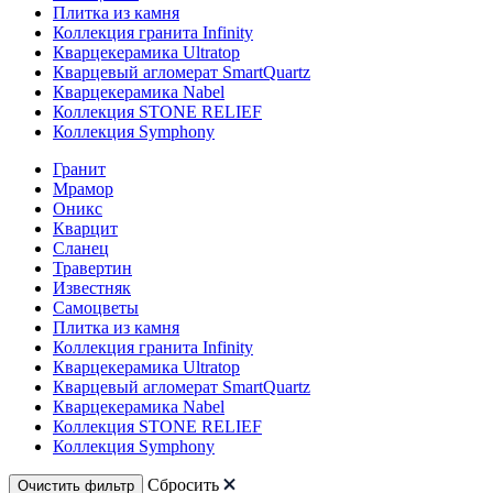
Плитка из камня
Коллекция гранита Infinity
Кварцекерамика Ultratop
Кварцевый агломерат SmartQuartz
Кварцекерамика Nabel
Коллекция STONE RELIEF
Коллекция Symphony
Гранит
Мрамор
Оникс
Кварцит
Сланец
Травертин
Известняк
Самоцветы
Плитка из камня
Коллекция гранита Infinity
Кварцекерамика Ultratop
Кварцевый агломерат SmartQuartz
Кварцекерамика Nabel
Коллекция STONE RELIEF
Коллекция Symphony
Сбросить