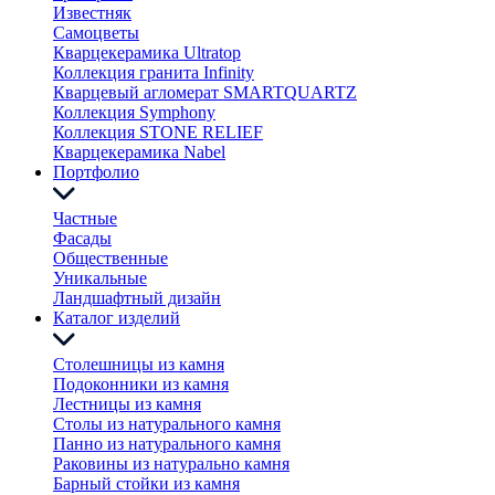
Известняк
Самоцветы
Кварцекерамика Ultratop
Коллекция гранита Infinity
Кварцевый агломерат SMARTQUARTZ
Коллекция Symphony
Коллекция STONE RELIEF
Кварцекерамика Nabel
Портфолио
Частные
Фасады
Общественные
Уникальные
Ландшафтный дизайн
Каталог изделий
Столешницы из камня
Подоконники из камня
Лестницы из камня
Столы из натурального камня
Панно из натурального камня
Раковины из натурально камня
Барный стойки из камня