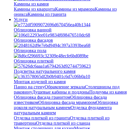
Камины из камня
Камины из кварцита
Камины из мрамора
Камины из
оникса
Камины из гранита
Услуги
Облицовка ванной
Облицовка фасадов
Облицовка пола
Облицовка плиткой
Подсветка натурального камня
Монтаж изделий из камня
Панно на стену
Обрамление зеркала
Столешницы под
раковину
Душевые кабины и поддоны
Подиумы из камня
Облицовка фасада гранитом
Облицовка фасада
известняком
Облицовка фасада мрамором
Облицовка
цоколя натуральным камнем
Отделка фундамента
натуральным камнем
Отделка плиткой из гранита
Отделка плиткой из
травертина
Отделка плиткой из сланца
Монтаж столешниц для кухни
Монтаж