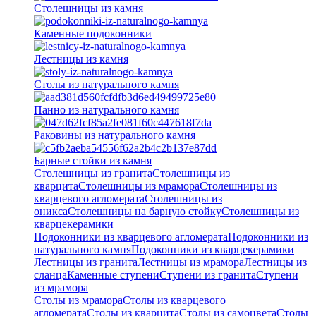
Столешницы из камня
Каменные подоконники
Лестницы из камня
Столы из натурального камня
Панно из натурального камня
Раковины из натурального камня
Барные стойки из камня
Столешницы из гранита
Столешницы из
кварцита
Столешницы из мрамора
Столешницы из
кварцевого агломерата
Cтолешницы из
оникса
Столешницы на барную стойку
Столешницы из
кварцекерамики
Подоконники из кварцевого агломерата
Подоконники из
натурального камня
Подоконники из кварцекерамики
Лестницы из гранита
Лестницы из мрамора
Лестницы из
сланца
Каменные ступени
Ступени из гранита
Ступени
из мрамора
Столы из мрамора
Столы из кварцевого
агломерата
Столы из кварцита
Столы из самоцвета
Столы