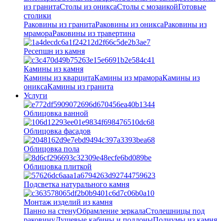
из гранита
Столы из оникса
Столы с мозаикой
Готовые
столики
Раковины из гранита
Раковины из оникса
Раковины из
мрамора
Раковины из травертина
Ресепшн из камня
Камины из камня
Камины из кварцита
Камины из мрамора
Камины из
оникса
Камины из гранита
Услуги
Облицовка ванной
Облицовка фасадов
Облицовка пола
Облицовка плиткой
Подсветка натурального камня
Монтаж изделий из камня
Панно на стену
Обрамление зеркала
Столешницы под
раковину
Душевые кабины и поддоны
Подиумы из камня