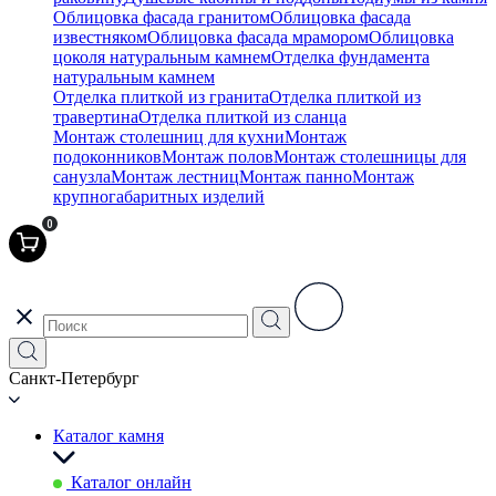
Облицовка фасада гранитом
Облицовка фасада
известняком
Облицовка фасада мрамором
Облицовка
цоколя натуральным камнем
Отделка фундамента
натуральным камнем
Отделка плиткой из гранита
Отделка плиткой из
травертина
Отделка плиткой из сланца
Монтаж столешниц для кухни
Монтаж
подоконников
Монтаж полов
Монтаж столешницы для
санузла
Монтаж лестниц
Монтаж панно
Монтаж
крупногабаритных изделий
0
Санкт-Петербург
Каталог камня
Каталог онлайн