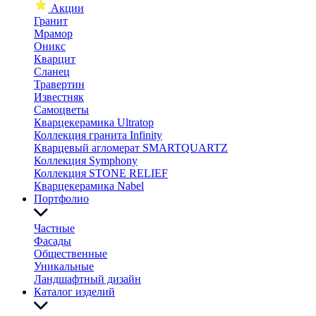
Акции
Гранит
Мрамор
Оникс
Кварцит
Сланец
Травертин
Известняк
Самоцветы
Кварцекерамика Ultratop
Коллекция гранита Infinity
Кварцевый агломерат SMARTQUARTZ
Коллекция Symphony
Коллекция STONE RELIEF
Кварцекерамика Nabel
Портфолио
Частные
Фасады
Общественные
Уникальные
Ландшафтный дизайн
Каталог изделий