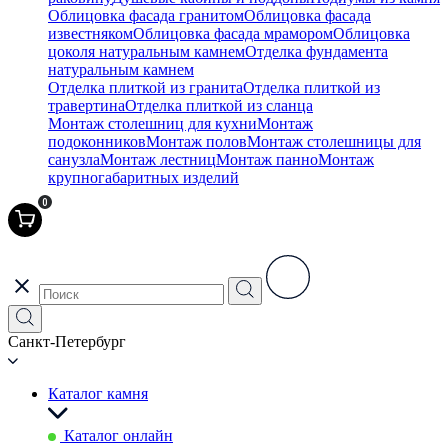
Облицовка фасада гранитом
Облицовка фасада
известняком
Облицовка фасада мрамором
Облицовка
цоколя натуральным камнем
Отделка фундамента
натуральным камнем
Отделка плиткой из гранита
Отделка плиткой из
травертина
Отделка плиткой из сланца
Монтаж столешниц для кухни
Монтаж
подоконников
Монтаж полов
Монтаж столешницы для
санузла
Монтаж лестниц
Монтаж панно
Монтаж
крупногабаритных изделий
0
Санкт-Петербург
Каталог камня
Каталог онлайн