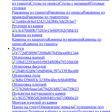
из гранита
Столы из оникса
Столы с мозаикой
Готовые
столики
Раковины из гранита
Раковины из оникса
Раковины из
мрамора
Раковины из травертина
Ресепшн из камня
Камины из камня
Камины из кварцита
Камины из мрамора
Камины из
оникса
Камины из гранита
Услуги
Облицовка ванной
Облицовка фасадов
Облицовка пола
Облицовка плиткой
Подсветка натурального камня
Монтаж изделий из камня
Панно на стену
Обрамление зеркала
Столешницы под
раковину
Душевые кабины и поддоны
Подиумы из камня