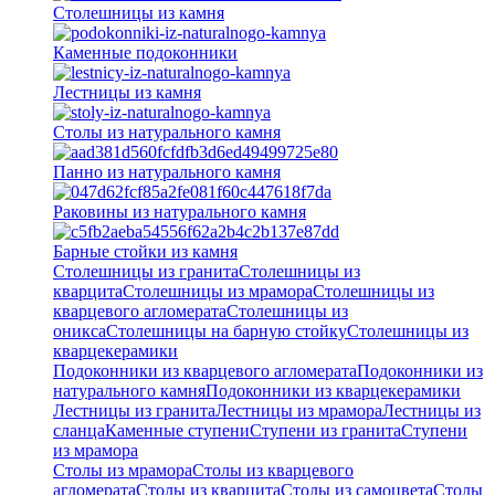
Столешницы из камня
Каменные подоконники
Лестницы из камня
Столы из натурального камня
Панно из натурального камня
Раковины из натурального камня
Барные стойки из камня
Столешницы из гранита
Столешницы из
кварцита
Столешницы из мрамора
Столешницы из
кварцевого агломерата
Cтолешницы из
оникса
Столешницы на барную стойку
Столешницы из
кварцекерамики
Подоконники из кварцевого агломерата
Подоконники из
натурального камня
Подоконники из кварцекерамики
Лестницы из гранита
Лестницы из мрамора
Лестницы из
сланца
Каменные ступени
Ступени из гранита
Ступени
из мрамора
Столы из мрамора
Столы из кварцевого
агломерата
Столы из кварцита
Столы из самоцвета
Столы