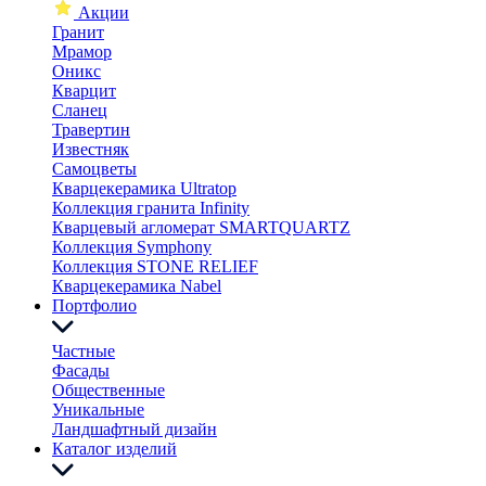
Акции
Гранит
Мрамор
Оникс
Кварцит
Сланец
Травертин
Известняк
Самоцветы
Кварцекерамика Ultratop
Коллекция гранита Infinity
Кварцевый агломерат SMARTQUARTZ
Коллекция Symphony
Коллекция STONE RELIEF
Кварцекерамика Nabel
Портфолио
Частные
Фасады
Общественные
Уникальные
Ландшафтный дизайн
Каталог изделий