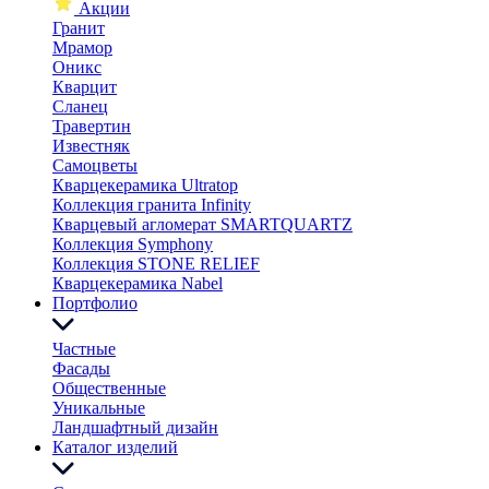
Акции
Гранит
Мрамор
Оникс
Кварцит
Сланец
Травертин
Известняк
Самоцветы
Кварцекерамика Ultratop
Коллекция гранита Infinity
Кварцевый агломерат SMARTQUARTZ
Коллекция Symphony
Коллекция STONE RELIEF
Кварцекерамика Nabel
Портфолио
Частные
Фасады
Общественные
Уникальные
Ландшафтный дизайн
Каталог изделий