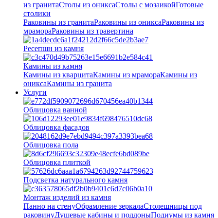
из гранита
Столы из оникса
Столы с мозаикой
Готовые
столики
Раковины из гранита
Раковины из оникса
Раковины из
мрамора
Раковины из травертина
Ресепшн из камня
Камины из камня
Камины из кварцита
Камины из мрамора
Камины из
оникса
Камины из гранита
Услуги
Облицовка ванной
Облицовка фасадов
Облицовка пола
Облицовка плиткой
Подсветка натурального камня
Монтаж изделий из камня
Панно на стену
Обрамление зеркала
Столешницы под
раковину
Душевые кабины и поддоны
Подиумы из камня