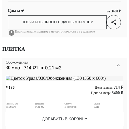
Цена за м²
от 3400 ₽
ПОСЧИТАТЬ ПРОЕКТ С ДАННЫМ КАМНЕМ
Цвет на экране монитора может отличаться от реального
ПЛИТКА
Обожженная
от 714 ₽
0.21 м2
30 мм
1 шт
# 130
714 ₽
Цена плиты:
3400 ₽
Цена за метр:
Размеры мм
Площадь
Статус
Склад
350x600
0.21 м2
В наличии
СПБ
ДОБАВИТЬ В КОРЗИНУ