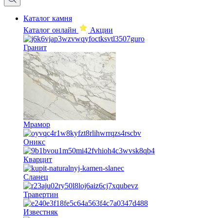
Каталог камня
Каталог онлайн
Акции
Гранит
Мрамор
Оникс
Кварцит
Сланец
Травертин
Известняк