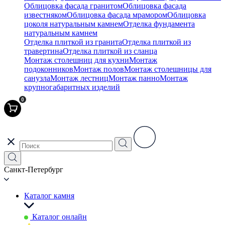
Облицовка фасада гранитом
Облицовка фасада
известняком
Облицовка фасада мрамором
Облицовка
цоколя натуральным камнем
Отделка фундамента
натуральным камнем
Отделка плиткой из гранита
Отделка плиткой из
травертина
Отделка плиткой из сланца
Монтаж столешниц для кухни
Монтаж
подоконников
Монтаж полов
Монтаж столешницы для
санузла
Монтаж лестниц
Монтаж панно
Монтаж
крупногабаритных изделий
0
Санкт-Петербург
Каталог камня
Каталог онлайн