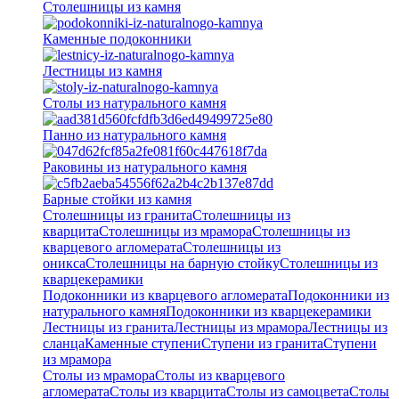
Столешницы из камня
Каменные подоконники
Лестницы из камня
Столы из натурального камня
Панно из натурального камня
Раковины из натурального камня
Барные стойки из камня
Столешницы из гранита
Столешницы из
кварцита
Столешницы из мрамора
Столешницы из
кварцевого агломерата
Cтолешницы из
оникса
Столешницы на барную стойку
Столешницы из
кварцекерамики
Подоконники из кварцевого агломерата
Подоконники из
натурального камня
Подоконники из кварцекерамики
Лестницы из гранита
Лестницы из мрамора
Лестницы из
сланца
Каменные ступени
Ступени из гранита
Ступени
из мрамора
Столы из мрамора
Столы из кварцевого
агломерата
Столы из кварцита
Столы из самоцвета
Столы