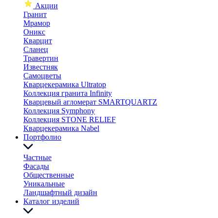
Акции
Гранит
Мрамор
Оникс
Кварцит
Сланец
Травертин
Известняк
Самоцветы
Кварцекерамика Ultratop
Коллекция гранита Infinity
Кварцевый агломерат SMARTQUARTZ
Коллекция Symphony
Коллекция STONE RELIEF
Кварцекерамика Nabel
Портфолио
Частные
Фасады
Общественные
Уникальные
Ландшафтный дизайн
Каталог изделий