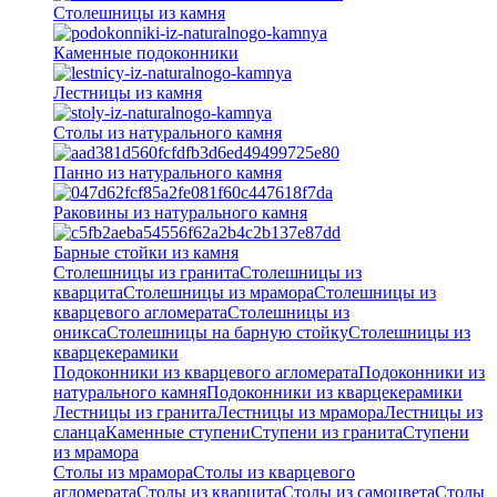
Столешницы из камня
Каменные подоконники
Лестницы из камня
Столы из натурального камня
Панно из натурального камня
Раковины из натурального камня
Барные стойки из камня
Столешницы из гранита
Столешницы из
кварцита
Столешницы из мрамора
Столешницы из
кварцевого агломерата
Cтолешницы из
оникса
Столешницы на барную стойку
Столешницы из
кварцекерамики
Подоконники из кварцевого агломерата
Подоконники из
натурального камня
Подоконники из кварцекерамики
Лестницы из гранита
Лестницы из мрамора
Лестницы из
сланца
Каменные ступени
Ступени из гранита
Ступени
из мрамора
Столы из мрамора
Столы из кварцевого
агломерата
Столы из кварцита
Столы из самоцвета
Столы