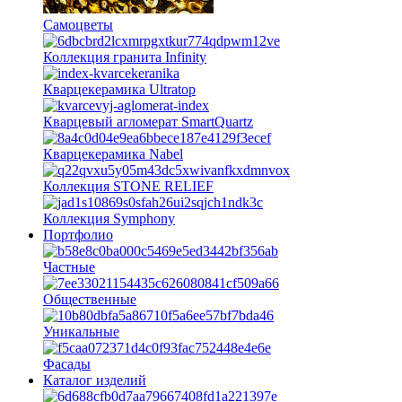
Самоцветы
Коллекция гранита Infinity
Кварцекерамика Ultratop
Кварцевый агломерат SmartQuartz
Кварцекерамика Nabel
Коллекция STONE RELIEF
Коллекция Symphony
Портфолио
Частные
Общественные
Уникальные
Фасады
Каталог изделий