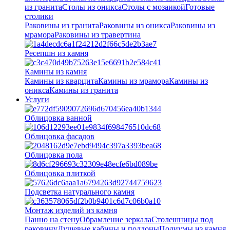
из гранита
Столы из оникса
Столы с мозаикой
Готовые
столики
Раковины из гранита
Раковины из оникса
Раковины из
мрамора
Раковины из травертина
Ресепшн из камня
Камины из камня
Камины из кварцита
Камины из мрамора
Камины из
оникса
Камины из гранита
Услуги
Облицовка ванной
Облицовка фасадов
Облицовка пола
Облицовка плиткой
Подсветка натурального камня
Монтаж изделий из камня
Панно на стену
Обрамление зеркала
Столешницы под
раковину
Душевые кабины и поддоны
Подиумы из камня