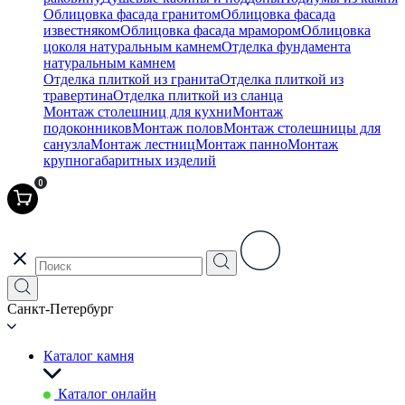
Облицовка фасада гранитом
Облицовка фасада
известняком
Облицовка фасада мрамором
Облицовка
цоколя натуральным камнем
Отделка фундамента
натуральным камнем
Отделка плиткой из гранита
Отделка плиткой из
травертина
Отделка плиткой из сланца
Монтаж столешниц для кухни
Монтаж
подоконников
Монтаж полов
Монтаж столешницы для
санузла
Монтаж лестниц
Монтаж панно
Монтаж
крупногабаритных изделий
0
Санкт-Петербург
Каталог камня
Каталог онлайн