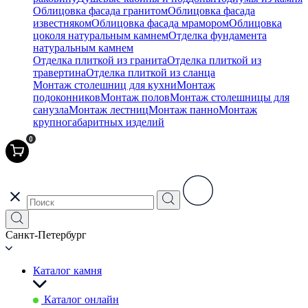
Облицовка фасада гранитом
Облицовка фасада
известняком
Облицовка фасада мрамором
Облицовка
цоколя натуральным камнем
Отделка фундамента
натуральным камнем
Отделка плиткой из гранита
Отделка плиткой из
травертина
Отделка плиткой из сланца
Монтаж столешниц для кухни
Монтаж
подоконников
Монтаж полов
Монтаж столешницы для
санузла
Монтаж лестниц
Монтаж панно
Монтаж
крупногабаритных изделий
0
Санкт-Петербург
Каталог камня
Каталог онлайн