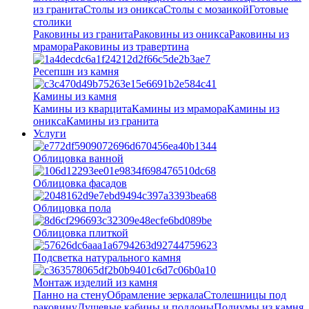
из гранита
Столы из оникса
Столы с мозаикой
Готовые
столики
Раковины из гранита
Раковины из оникса
Раковины из
мрамора
Раковины из травертина
Ресепшн из камня
Камины из камня
Камины из кварцита
Камины из мрамора
Камины из
оникса
Камины из гранита
Услуги
Облицовка ванной
Облицовка фасадов
Облицовка пола
Облицовка плиткой
Подсветка натурального камня
Монтаж изделий из камня
Панно на стену
Обрамление зеркала
Столешницы под
раковину
Душевые кабины и поддоны
Подиумы из камня