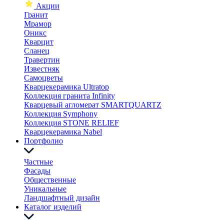
Акции
Гранит
Мрамор
Оникс
Кварцит
Сланец
Травертин
Известняк
Самоцветы
Кварцекерамика Ultratop
Коллекция гранита Infinity
Кварцевый агломерат SMARTQUARTZ
Коллекция Symphony
Коллекция STONE RELIEF
Кварцекерамика Nabel
Портфолио
Частные
Фасады
Общественные
Уникальные
Ландшафтный дизайн
Каталог изделий