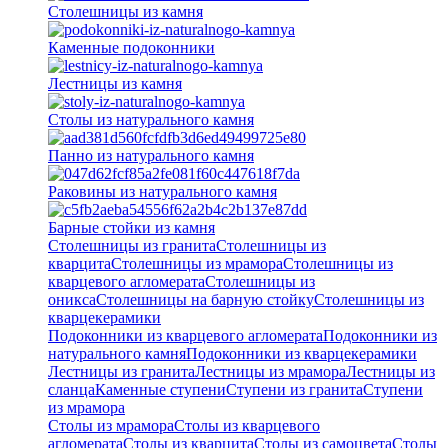
Столешницы из камня
Каменные подоконники
Лестницы из камня
Столы из натурального камня
Панно из натурального камня
Раковины из натурального камня
Барные стойки из камня
Столешницы из гранита
Столешницы из
кварцита
Столешницы из мрамора
Столешницы из
кварцевого агломерата
Cтолешницы из
оникса
Столешницы на барную стойку
Столешницы из
кварцекерамики
Подоконники из кварцевого агломерата
Подоконники из
натурального камня
Подоконники из кварцекерамики
Лестницы из гранита
Лестницы из мрамора
Лестницы из
сланца
Каменные ступени
Ступени из гранита
Ступени
из мрамора
Столы из мрамора
Столы из кварцевого
агломерата
Столы из кварцита
Столы из самоцвета
Столы