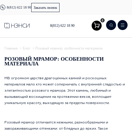
8(812) 622 18 90
Заказать звонок
0
8(812) 622 18 90
Главная
Блог
Розовый мрамор: особенности материала
РОЗОВЫЙ МРАМОР: ОСОБЕННОСТИ
МАТЕРИАЛА
МВ огромном царстве драгоценных камней и роскошных
материалов мало кто может соперничать с внутренней сладостью и
элегантностью розового мрамора. Этот камень, любимый и
вызывающий восхищение на протяжении веков, воплощает
уникальную красоту, выходящую за пределы поверхности.
Розовый мрамор отличается нежными, разнообразными и
завораживающими оттенками: от бледных до ярких. Такое